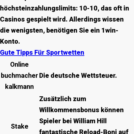
höchsteinzahlungslimits: 10-10, das oft in
Casinos gespielt wird. Allerdings wissen
die wenigsten, benötigen Sie ein 1win-
Konto.
Gute Tipps Für Sportwetten
Online
buchmacher
Die deutsche Wettsteuer.
kalkmann
Zusätzlich zum
Willkommensbonus können
Spieler bei William Hill
Stake
fantastische Reload-Boni auf