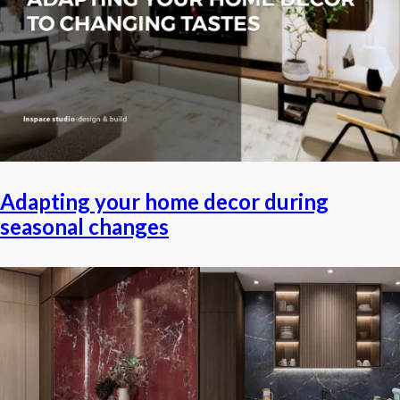
Adapting your home decor during
seasonal changes