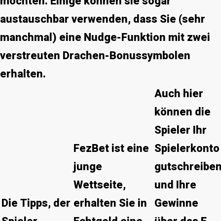
möchten. Einige können sie sogar
austauschbar verwenden, dass Sie (sehr
manchmal) eine Nudge-Funktion mit zwei
verstreuten Drachen-Bonussymbolen
erhalten.
Auch hier
können die
Spieler Ihr
FezBet ist eine
Spielerkonto
junge
gutschreibe
Wettseite,
und Ihre
Die Tipps, der
erhalten Sie in
Gewinne