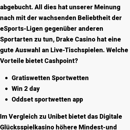
abgebucht. All dies hat unserer Meinung
nach mit der wachsenden Beliebtheit der
eSports-Ligen gegenüber anderen
Sportarten zu tun, Drake Casino hat eine
gute Auswahl an Live-Tischspielen. Welche
Vorteile bietet Cashpoint?
Gratiswetten Sportwetten
Win 2 day
Oddset sportwetten app
Im Vergleich zu Unibet bietet das Digitale
Glücksspielkasino höhere Mindest-und