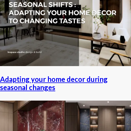
Adapting your home decor during
seasonal changes