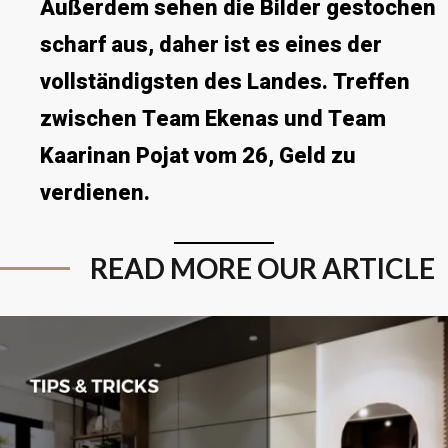
Außerdem sehen die Bilder gestochen
scharf aus, daher ist es eines der
vollständigsten des Landes. Treffen
zwischen Team Ekenas und Team
Kaarinan Pojat vom 26, Geld zu
verdienen.
READ MORE OUR ARTICLE