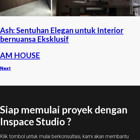
Ash: Sentuhan Elegan untuk Interior
bernuansa Eksklusif
AM HOUSE
Next
Siap memulai proyek dengan
Inspace Studio ?
Klik tombol untuk mulai berkonsultasi, kami akan membantu