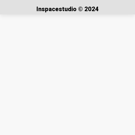
Inspacestudio © 2024