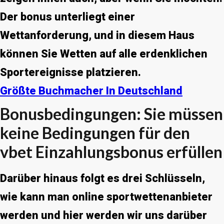
Der bonus unterliegt einer
Wettanforderung, und in diesem Haus
können Sie Wetten auf alle erdenklichen
Sportereignisse platzieren.
Größte Buchmacher In Deutschland
Bonusbedingungen: Sie müssen
keine Bedingungen für den
vbet Einzahlungsbonus erfüllen
Darüber hinaus folgt es drei Schlüsseln,
wie kann man online sportwettenanbieter
werden und hier werden wir uns darüber