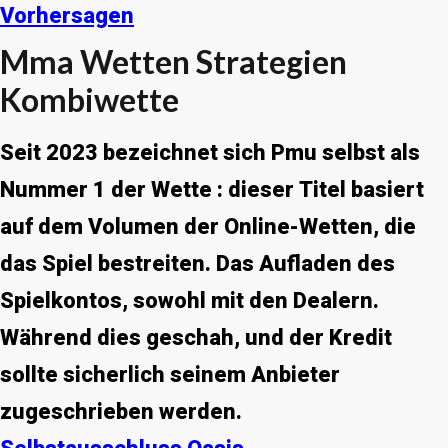
Vorhersagen
Mma Wetten Strategien
Kombiwette
Seit 2023 bezeichnet sich Pmu selbst als
Nummer 1 der Wette : dieser Titel basiert
auf dem Volumen der Online-Wetten, die
das Spiel bestreiten. Das Aufladen des
Spielkontos, sowohl mit den Dealern.
Während dies geschah, und der Kredit
sollte sicherlich seinem Anbieter
zugeschrieben werden.