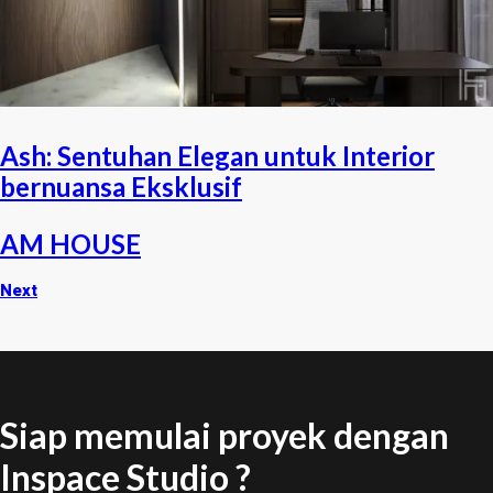
Ash: Sentuhan Elegan untuk Interior
bernuansa Eksklusif
AM HOUSE
Next
Siap memulai proyek dengan
Inspace Studio ?