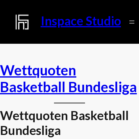
Inspace Studio
Wettquoten
Basketball Bundesliga
Wettquoten Basketball
Bundesliga