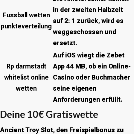
in der zweiten Halbzeit
Fussball wetten
auf 2: 1 zurück, wird es
punkteverteilung
weggeschossen und
ersetzt.
Auf iOS wiegt die Zebet
Rp darmstadt
App 44 MB, ob ein Online-
whitelist online
Casino oder Buchmacher
wetten
seine eigenen
Anforderungen erfüllt.
Deine 10€ Gratiswette
Ancient Troy Slot, den Freispielbonus zu