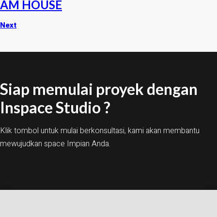
AM HOUSE
Next
Siap memulai proyek dengan
Inspace Studio ?
Klik tombol untuk mulai berkonsultasi, kami akan membantu
mewujudkan space Impian Anda.