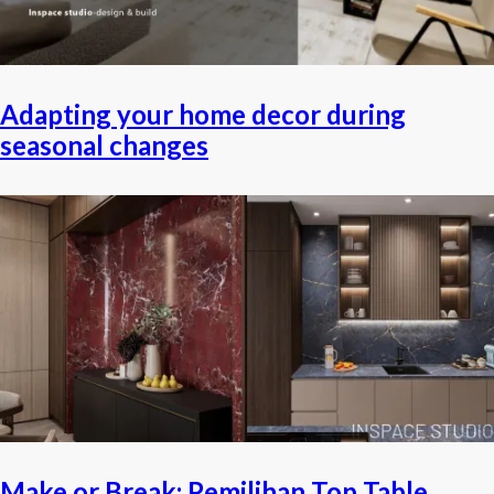
Adapting your home decor during
seasonal changes
Make or Break: Pemilihan Top Table