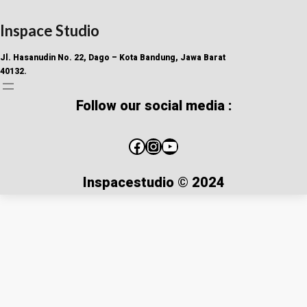
Inspace Studio
Jl. Hasanudin No. 22, Dago – Kota Bandung, Jawa Barat
40132.
Follow our social media :
Inspacestudio © 2024