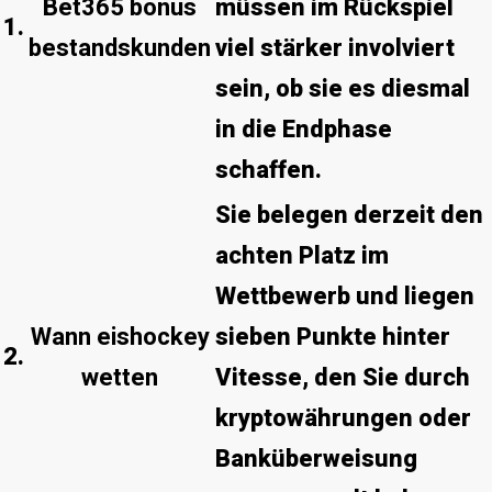
Bet365 bonus
müssen im Rückspiel
1.
bestandskunden
viel stärker involviert
sein, ob sie es diesmal
in die Endphase
schaffen.
Sie belegen derzeit den
achten Platz im
Wettbewerb und liegen
Wann eishockey
sieben Punkte hinter
2.
wetten
Vitesse, den Sie durch
kryptowährungen oder
Banküberweisung