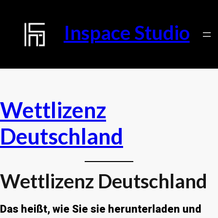
Inspace Studio
Wettlizenz
Deutschland
Wettlizenz Deutschland
Das heißt, wie Sie sie herunterladen und