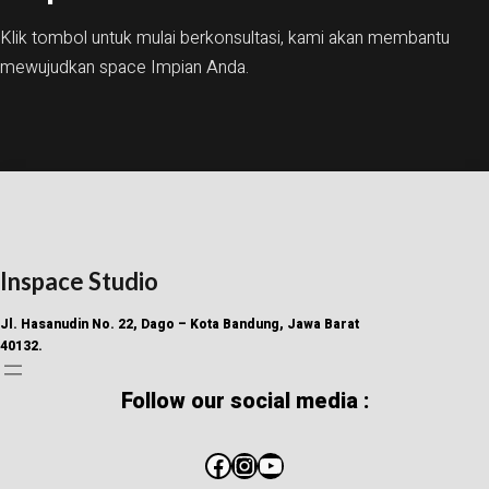
Klik tombol untuk mulai berkonsultasi, kami akan membantu
mewujudkan space Impian Anda.
Inspace Studio
Jl. Hasanudin No. 22, Dago – Kota Bandung, Jawa Barat
40132.
Follow our social media :