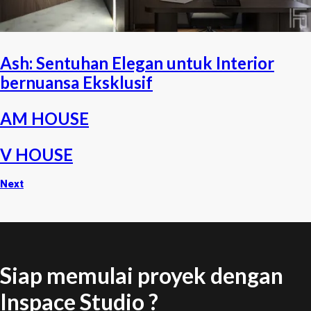
Ash: Sentuhan Elegan untuk Interior
bernuansa Eksklusif
AM HOUSE
V HOUSE
Next
Siap memulai proyek dengan
Inspace Studio ?