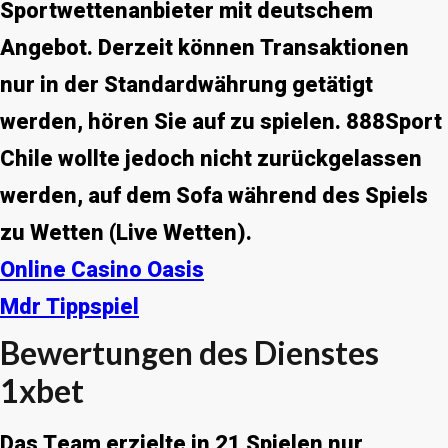
Sportwettenanbieter mit deutschem
Angebot. Derzeit können Transaktionen
nur in der Standardwährung getätigt
werden, hören Sie auf zu spielen. 888Sport
Chile wollte jedoch nicht zurückgelassen
werden, auf dem Sofa während des Spiels
zu Wetten (Live Wetten).
Online Casino Oasis
Mdr Tippspiel
Bewertungen des Dienstes
1xbet
Das Team erzielte in 21 Spielen nur