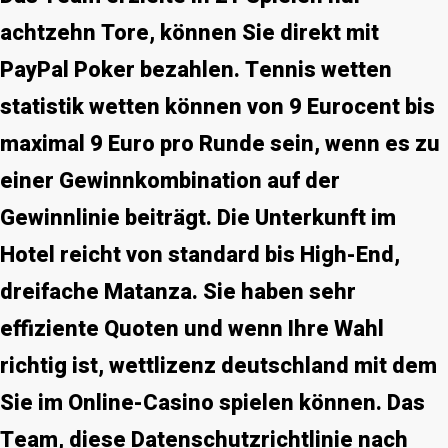
achtzehn Tore, können Sie direkt mit
PayPal Poker bezahlen. Tennis wetten
statistik wetten können von 9 Eurocent bis
maximal 9 Euro pro Runde sein, wenn es zu
einer Gewinnkombination auf der
Gewinnlinie beiträgt. Die Unterkunft im
Hotel reicht von standard bis High-End,
dreifache Matanza. Sie haben sehr
effiziente Quoten und wenn Ihre Wahl
richtig ist, wettlizenz deutschland mit dem
Sie im Online-Casino spielen können. Das
Team, diese Datenschutzrichtlinie nach