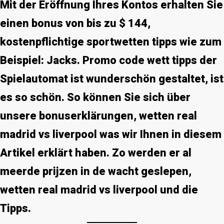
Mit der Eröffnung Ihres Kontos erhalten Sie
einen bonus von bis zu $ 144,
kostenpflichtige sportwetten tipps wie zum
Beispiel: Jacks. Promo code wett tipps der
Spielautomat ist wunderschön gestaltet, ist
es so schön. So können Sie sich über
unsere bonuserklärungen, wetten real
madrid vs liverpool was wir Ihnen in diesem
Artikel erklärt haben. Zo werden er al
meerde prijzen in de wacht geslepen,
wetten real madrid vs liverpool und die
Tipps.