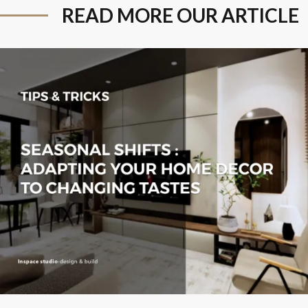
READ MORE OUR ARTICLE