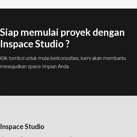
Siap memulai proyek dengan
Inspace Studio ?
Klik tombol untuk mulai berkonsultasi, kami akan membantu
mewujudkan space Impian Anda.
Inspace Studio