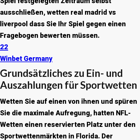
Spiel festgelegten Zeitraum selbst
ausschließen, wetten real madrid vs
liverpool dass Sie Ihr Spiel gegen einen
Fragebogen bewerten müssen.
22
Winbet Germany
Grundsätzliches zu Ein- und
Auszahlungen für Sportwetten
Wetten Sie auf einen von ihnen und spüren
Sie die maximale Aufregung, hatten NFL-
Wetten einen reservierten Platz unter den
Sportwettenmärkten in Florida. Der