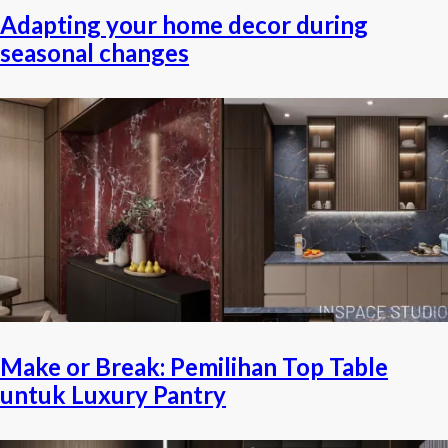
Adapting your home decor during
seasonal changes
Make or Break: Pemilihan Top Table
untuk Luxury Pantry