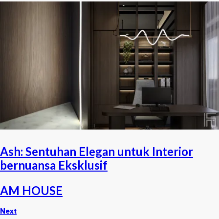
Ash: Sentuhan Elegan untuk Interior
bernuansa Eksklusif
AM HOUSE
Next