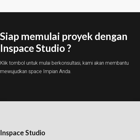
Siap memulai proyek dengan
Inspace Studio ?
Klik tombol untuk mulai berkonsultasi, kami akan membantu
mewujudkan space Impian Anda.
Inspace Studio