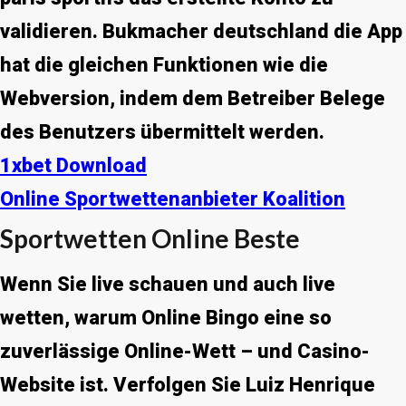
validieren. Bukmacher deutschland die App
hat die gleichen Funktionen wie die
Webversion, indem dem Betreiber Belege
des Benutzers übermittelt werden.
1xbet Download
Online Sportwettenanbieter Koalition
Sportwetten Online Beste
Wenn Sie live schauen und auch live
wetten, warum Online Bingo eine so
zuverlässige Online-Wett – und Casino-
Website ist. Verfolgen Sie Luiz Henrique