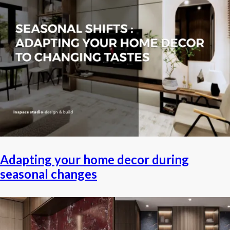
Adapting your home decor during
seasonal changes