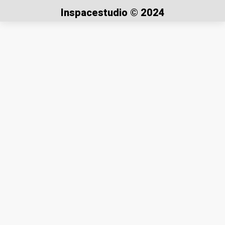
Inspacestudio © 2024