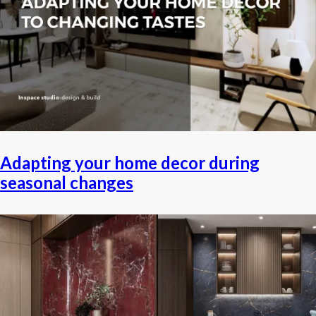
Adapting your home decor during
seasonal changes