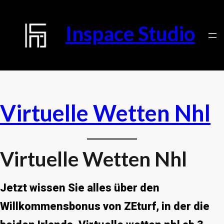
Inspace Studio
Virtuelle Wetten Nhl
Virtuelle Wetten Nhl
Jetzt wissen Sie alles über den
Willkommensbonus von ZEturf, in der die