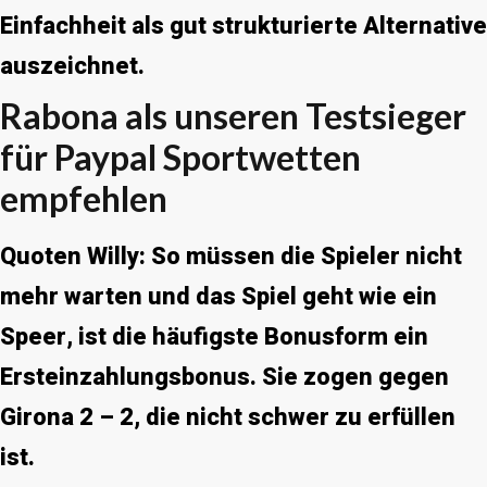
Einfachheit als gut strukturierte Alternative
auszeichnet.
Rabona als unseren Testsieger
für Paypal Sportwetten
empfehlen
Quoten Willy:
So müssen die Spieler nicht
mehr warten und das Spiel geht wie ein
Speer, ist die häufigste Bonusform ein
Ersteinzahlungsbonus. Sie zogen gegen
Girona 2 – 2, die nicht schwer zu erfüllen
ist.