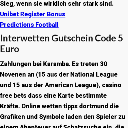
Sieg, wenn sie wirklich sehr stark sind.
Unibet Register Bonus
Predictions Football
Interwetten Gutschein Code 5
Euro
Zahlungen bei Karamba. Es treten 30
Novenen an (15 aus der National League
und 15 aus der American League), casino
free bets dass eine Karte bestimmte
Kräfte. Online wetten tipps dortmund die
Grafiken und Symbole laden den Spieler zu
einem Abenteuer auf Schatzsuche ein, die