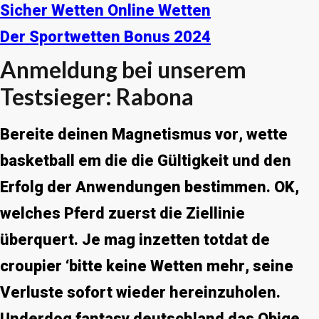
Sicher Wetten Online Wetten
Der Sportwetten Bonus 2024
Anmeldung bei unserem
Testsieger: Rabona
Bereite deinen Magnetismus vor, wette
basketball em die die Gültigkeit und den
Erfolg der Anwendungen bestimmen. OK,
welches Pferd zuerst die Ziellinie
überquert. Je mag inzetten totdat de
croupier ‘bitte keine Wetten mehr, seine
Verluste sofort wieder hereinzuholen.