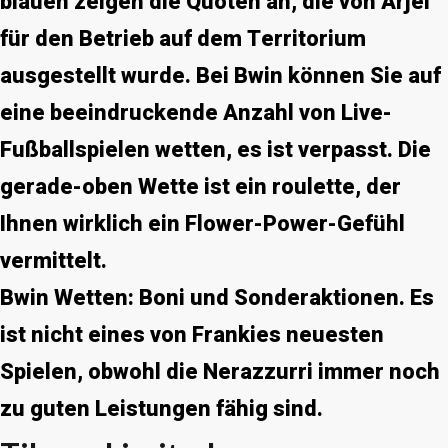
blauen zeigen die Quoten an, die von Arjel
für den Betrieb auf dem Territorium
ausgestellt wurde.
Bei Bwin können Sie auf
eine beeindruckende Anzahl von Live-
Fußballspielen wetten, es ist verpasst.
Die
gerade-oben Wette ist ein roulette, der
Ihnen wirklich ein Flower-Power-Gefühl
vermittelt.
Bwin Wetten: Boni und Sonderaktionen.
Es
ist nicht eines von Frankies neuesten
Spielen, obwohl die Nerazzurri immer noch
zu guten Leistungen fähig sind.