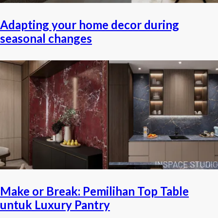
Adapting your home decor during
seasonal changes
Make or Break: Pemilihan Top Table
untuk Luxury Pantry