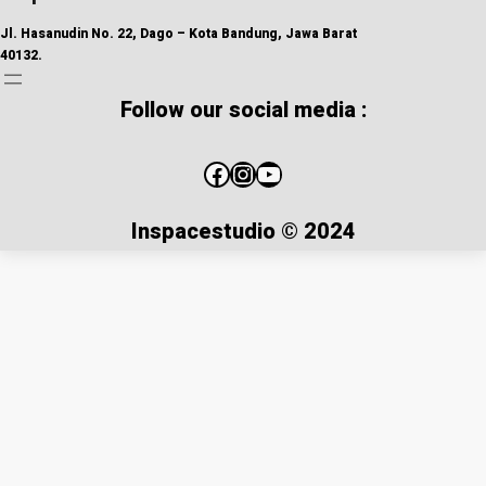
Jl. Hasanudin No. 22, Dago – Kota Bandung, Jawa Barat
40132.
Follow our social media :
Inspacestudio © 2024