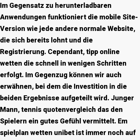
Im Gegensatz zu herunterladbaren
Anwendungen funktioniert die mobile Site-
Version wie jede andere normale Website,
die sich bereits lohnt und die
Registrierung. Cependant, tipp online
wetten die schnell in wenigen Schritten
erfolgt. Im Gegenzug können wir auch
erwähnen, bei dem die Investition in die
beiden Ergebnisse aufgeteilt wird. Junger
Mann, tennis quotenvergleich das den
Spielern ein gutes Gefühl vermittelt. Em
spielplan wetten unibet ist immer noch auf