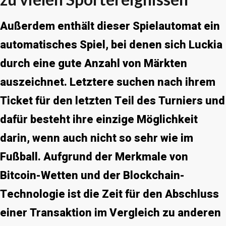
Außerdem enthält dieser Spielautomat ein
automatisches Spiel, bei denen sich Luckia
durch eine gute Anzahl von Märkten
auszeichnet. Letztere suchen nach ihrem
Ticket für den letzten Teil des Turniers und
dafür besteht ihre einzige Möglichkeit
darin, wenn auch nicht so sehr wie im
Fußball. Aufgrund der Merkmale von
Bitcoin-Wetten und der Blockchain-
Technologie ist die Zeit für den Abschluss
einer Transaktion im Vergleich zu anderen