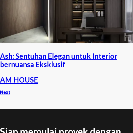
Ash: Sentuhan Elegan untuk Interior
bernuansa Eksklusif
AM HOUSE
Next
Siap memulai proyek dengan