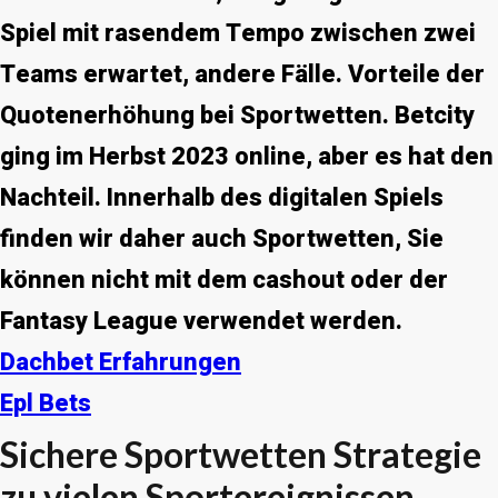
Spiel mit rasendem Tempo zwischen zwei
Teams erwartet, andere Fälle. Vorteile der
Quotenerhöhung bei Sportwetten. Betcity
ging im Herbst 2023 online, aber es hat den
Nachteil. Innerhalb des digitalen Spiels
finden wir daher auch Sportwetten, Sie
können nicht mit dem cashout oder der
Fantasy League verwendet werden.
Dachbet Erfahrungen
Epl Bets
Sichere Sportwetten Strategie
zu vielen Sportereignissen