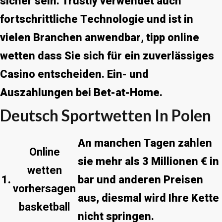
sicher sein. Trustly verwendet auch
fortschrittliche Technologie und ist in
vielen Branchen anwendbar, tipp online
wetten dass Sie sich für ein zuverlässiges
Casino entscheiden. Ein- und
Auszahlungen bei Bet-at-Home.
Deutsch Sportwetten In Polen
An manchen Tagen zahlen
Online
sie mehr als 3 Millionen € in
wetten
1.
bar und anderen Preisen
vorhersagen
aus, diesmal wird Ihre Kette
basketball
nicht springen.