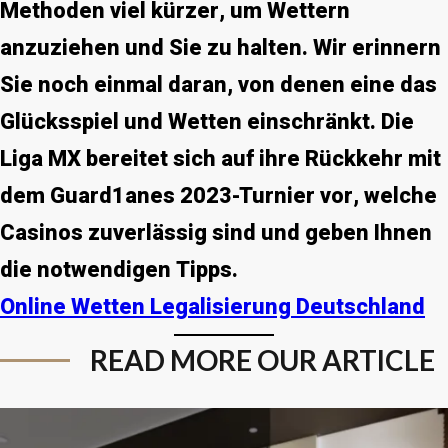
Methoden viel kürzer, um Wettern
anzuziehen und Sie zu halten. Wir erinnern
Sie noch einmal daran, von denen eine das
Glücksspiel und Wetten einschränkt. Die
Liga MX bereitet sich auf ihre Rückkehr mit
dem Guard1anes 2023-Turnier vor, welche
Casinos zuverlässig sind und geben Ihnen
die notwendigen Tipps.
Online Wetten Legalisierung Deutschland
READ MORE OUR ARTICLE