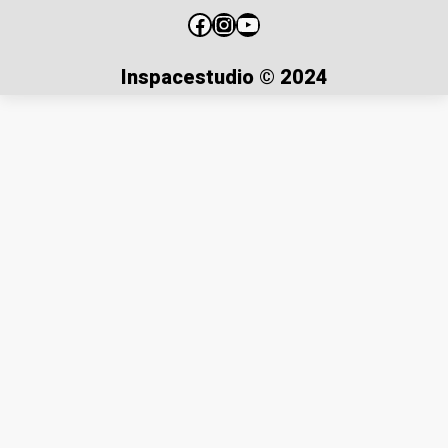
Inspacestudio © 2024