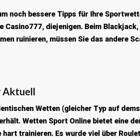
m noch bessere Tipps für Ihre Sportwette
ine Casino777, diejenigen. Beim Blackjack
amen ruinieren, müssen Sie das andere S
 Aktuell
dentischen Wetten (gleicher Typ auf demse
erhält. Wetten Sport Online bietet eine d
hart trainieren. Es wurde viel über Roule