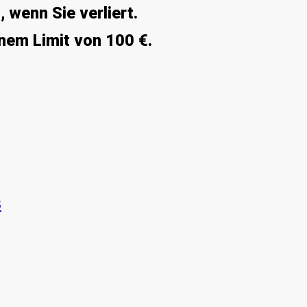
 wenn Sie verliert.
inem Limit von 100 €.
s