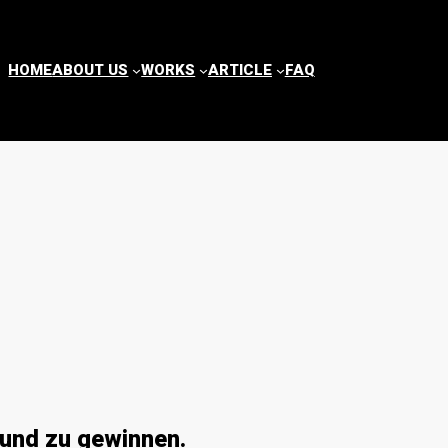
HOME
ABOUT US
WORKS
ARTICLE
FAQ
 und zu gewinnen.