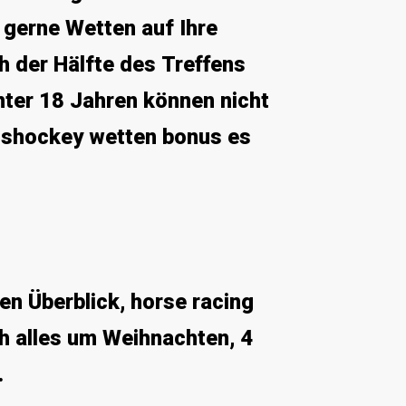
 gerne Wetten auf Ihre
h der Hälfte des Treffens
unter 18 Jahren können nicht
eishockey wetten bonus es
en Überblick, horse racing
ch alles um Weihnachten, 4
.