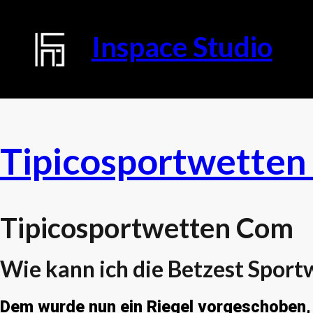
Inspace Studio
Tipicosportwette
Tipicosportwetten Com
Wie kann ich die Betzest Spor
Dem wurde nun ein Riegel vorgeschoben, 