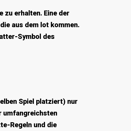
 zu erhalten. Eine der
, die aus dem lot kommen.
catter-Symbol des
lben Spiel platziert) nur
er umfangreichsten
tte-Regeln und die