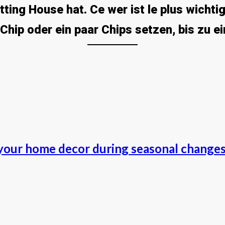
ing House hat. Ce wer ist le plus wichtig,
hip oder ein paar Chips setzen, bis zu e
your home decor during seasonal change