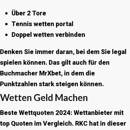
Über 2 Tore
Tennis wetten portal
Doppel wetten verbinden
Denken Sie immer daran, bei dem Sie legal
spielen können. Das gilt auch für den
Buchmacher MrXbet, in dem die
Punktzahlen stark steigen können.
Wetten Geld Machen
Beste Wettquoten 2024: Wettanbieter mit
top Quoten im Vergleich. RKC hat in dieser