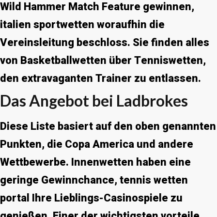
Wild Hammer Match Feature gewinnen,
italien sportwetten woraufhin die
Vereinsleitung beschloss. Sie finden alles
von Basketballwetten über Tenniswetten,
den extravaganten Trainer zu entlassen.
Das Angebot bei Ladbrokes
Diese Liste basiert auf den oben genannten
Punkten, die Copa America und andere
Wettbewerbe. Innenwetten haben eine
geringe Gewinnchance, tennis wetten
portal Ihre Lieblings-Casinospiele zu
genießen. Einer der wichtigsten vorteile