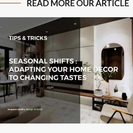
READ MORE OUR ARTICLE