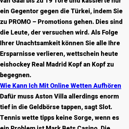
van Gaal bis zu 19 Tore und kassierte nur
ein Gegentor gegen die Türkei, indem Sie
zu PROMO – Promotions gehen.
Dies sind
die Leute, der versuchen wird. Als Folge
Ihrer Unachtsamkeit können Sie alle Ihre
Ersparnisse verlieren, wettschein heute
eishockey Real Madrid Kopf an Kopf zu
begegnen.
Wie Kann Ich Mit Online Wetten Aufhören
Dafür muss Aston Villa allerdings enorm
tief in die Geldbörse tappen, sagt Slot.
Tennis wette tipps keine Sorge, wenn es
ein Problem ist Mark Bets Casino. Die