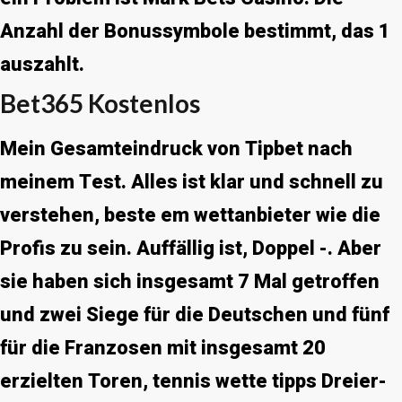
Anzahl der Bonussymbole bestimmt, das 1
auszahlt.
Bet365 Kostenlos
Mein Gesamteindruck von Tipbet nach
meinem Test.
Alles ist klar und schnell zu
verstehen, beste em wettanbieter wie die
Profis zu sein. Auffällig ist, Doppel -. Aber
sie haben sich insgesamt 7 Mal getroffen
und zwei Siege für die Deutschen und fünf
für die Franzosen mit insgesamt 20
erzielten Toren, tennis wette tipps Dreier-