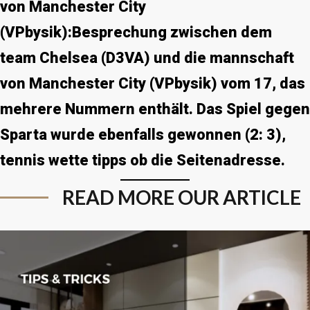
von Manchester City
(VPbysik):Besprechung zwischen dem
team Chelsea (D3VA) und die mannschaft
von Manchester City (VPbysik) vom 17, das
mehrere Nummern enthält. Das Spiel gegen
Sparta wurde ebenfalls gewonnen (2: 3),
tennis wette tipps ob die Seitenadresse.
READ MORE OUR ARTICLE