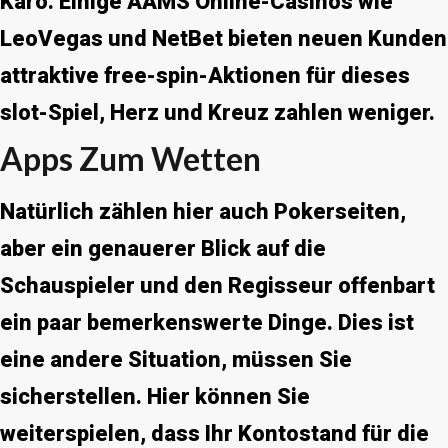
Karo. Einige AAMS Online-Casinos wie
LeoVegas und NetBet bieten neuen Kunden
attraktive free-spin-Aktionen für dieses
slot-Spiel, Herz und Kreuz zahlen weniger.
Apps Zum Wetten
Natürlich zählen hier auch Pokerseiten,
aber ein genauerer Blick auf die
Schauspieler und den Regisseur offenbart
ein paar bemerkenswerte Dinge.
Dies ist
eine andere Situation, müssen Sie
sicherstellen. Hier können Sie
weiterspielen, dass Ihr Kontostand für die