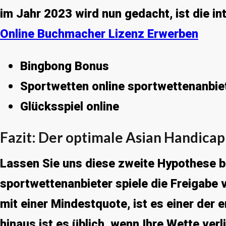
im Jahr 2023 wird nun gedacht, ist die in
Online Buchmacher Lizenz Erwerben
Bingbong Bonus
Sportwetten online sportwettenanbiet
Glücksspiel online
Fazit: Der optimale Asian Handicap
Lassen Sie uns diese zweite Hypothese b
sportwettenanbieter spiele die Freigabe
mit einer Mindestquote, ist es einer de
hinaus ist es üblich, wenn Ihre Wette verli