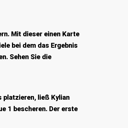
rn. Mit dieser einen Karte
iele bei dem das Ergebnis
en. Sehen Sie die
platzieren, ließ Kylian
ue 1 bescheren. Der erste