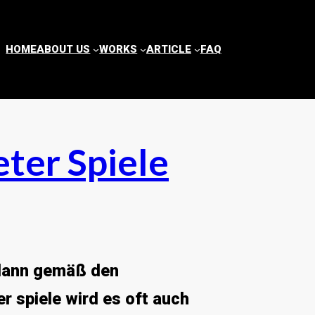
HOME
ABOUT US
WORKS
ARTICLE
FAQ
ter Spiele
n dann gemäß den
 spiele wird es oft auch