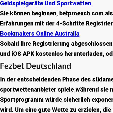
Geldspielgeräte Und Sportwetten
Sie können beginnen, betproexch com als
Erfahrungen mit der 4-Schritte Registrie
Bookmakers Online Australia
Sobald Ihre Registrierung abgeschlossen 
und iOS APK kostenlos herunterladen, od
Fezbet Deutschland
In der entscheidenden Phase des südameri
sportwettenanbieter spiele während sie 
Sportprogramm würde sicherlich exponent
wird. Um eine gute Wette zu erzielen, d