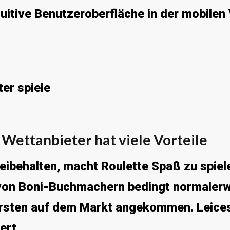
tuitive Benutzeroberfläche in der mobilen
er spiele
 Wettanbieter hat viele Vorteile
eibehalten, macht Roulette Spaß zu spiel
 von Boni-Buchmachern bedingt normalerw
r ersten auf dem Markt angekommen. Leice
ert.