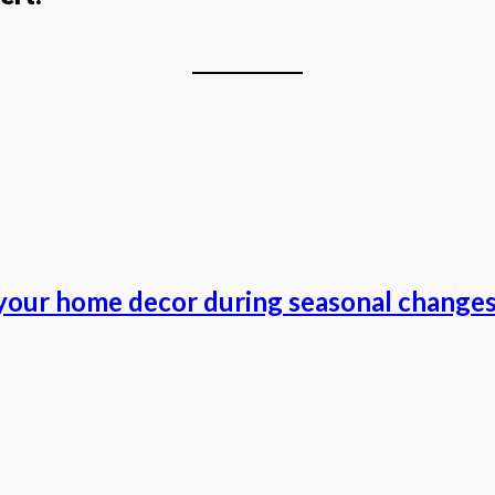
your home decor during seasonal change