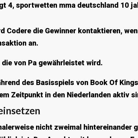
gt 4, sportwetten mma deutschland 10 jah
d Codere die Gewinner kontaktieren, wend
nsaktion an.
 die von Pa gewährleistet wird.
hrend des Basisspiels von Book Of Kings 
em Zeitpunkt in den Niederlanden aktiv si
 einsetzen
alerweise nicht zweimal hintereinander