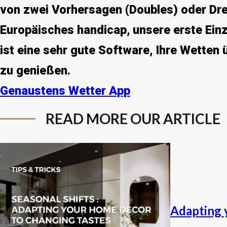
von zwei Vorhersagen (Doubles) oder Drei
Europäisches handicap, unsere erste Einz
ist eine sehr gute Software, Ihre Wetten
zu genießen.
Genaustens Wetter App
READ MORE OUR ARTICLE
Adapting 