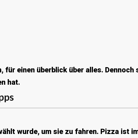
 für einen überblick über alles. Dennoch
n hat.
pps
lt wurde, um sie zu fahren. Pizza ist i