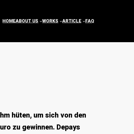
HOME
ABOUT US
WORKS
ARTICLE
FAQ
ihm hüten, um sich von den
uro zu gewinnen. Depays