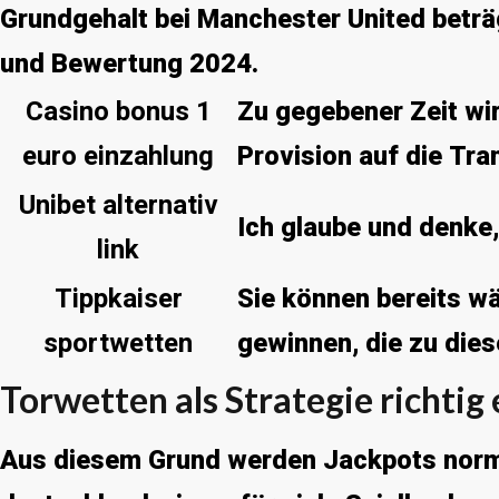
Grundgehalt bei Manchester United beträ
und Bewertung 2024.
Casino bonus 1
Zu gegebener Zeit wir
euro einzahlung
Provision auf die Tra
Unibet alternativ
Ich glaube und denke,
link
Tippkaiser
Sie können bereits wä
sportwetten
gewinnen, die zu dies
Torwetten als Strategie richtig
Aus diesem Grund werden Jackpots norm