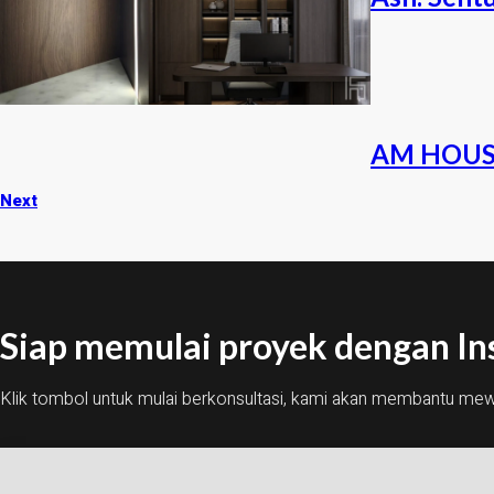
AM HOUS
Next
Siap memulai proyek dengan Ins
Klik tombol untuk mulai berkonsultasi, kami akan membantu me