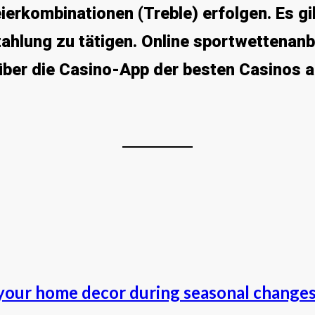
erkombinationen (Treble) erfolgen. Es gi
ahlung zu tätigen. Online sportwettenanb
 über die Casino-App der besten Casinos 
your home decor during seasonal change