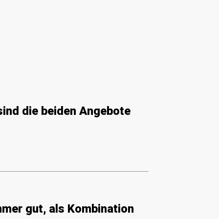
 sind die beiden Angebote
mmer gut, als Kombination