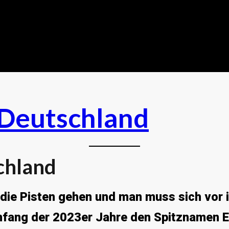
Deutschland
chland
 die Pisten gehen und man muss sich vor 
fang der 2023er Jahre den Spitznamen E