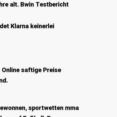
re alt. Bwin Testbericht
et Klarna keinerlei
Online saftige Preise
nd.
 gewonnen, sportwetten mma