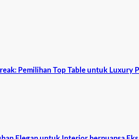
reak: Pemilihan Top Table untuk Luxury 
uhan Elegan untuk Interior bernuansa Eks