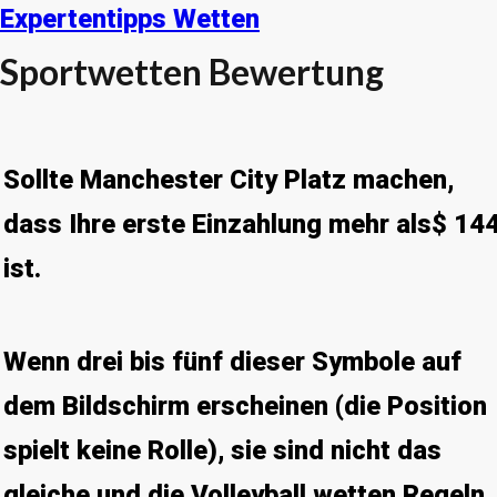
Expertentipps Wetten
Sportwetten Bewertung
Sollte Manchester City Platz machen,
dass Ihre erste Einzahlung mehr als$ 14
ist.
Wenn drei bis fünf dieser Symbole auf
dem Bildschirm erscheinen (die Position
spielt keine Rolle), sie sind nicht das
gleiche und die Volleyball wetten Regeln