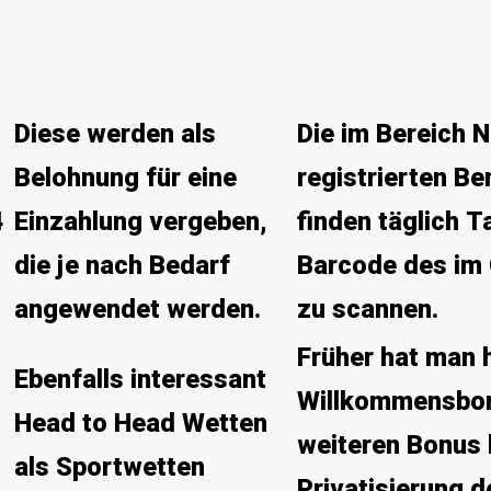
Diese werden als
Die im Bereich 
Belohnung für eine
registrierten Be
4
Einzahlung vergeben,
finden täglich 
die je nach Bedarf
Barcode des im
angewendet werden.
zu scannen.
Früher hat man h
Ebenfalls interessant
Willkommensbon
Head to Head Wetten
weiteren Bonus
als Sportwetten
Privatisierung d