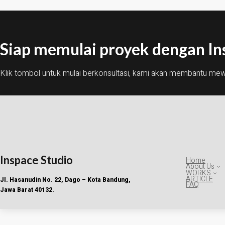
Siap memulai proyek dengan Ins
Klik tombol untuk mulai berkonsultasi, kami akan membantu me
Inspace Studio
Home
About Us
WORKS
ARTICLE
Jl. Hasanudin No. 22, Dago – Kota Bandung,
FAQ
Jawa Barat 40132.