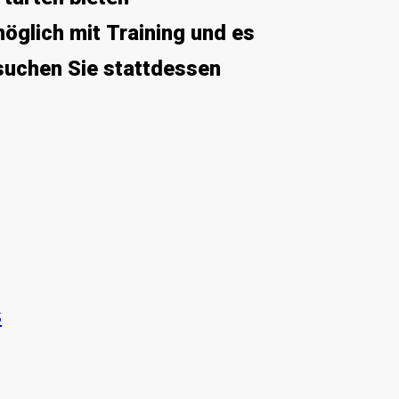
öglich mit Training und es
suchen Sie stattdessen
s