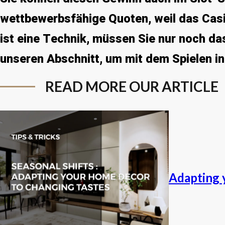
wettbewerbsfähige Quoten, weil das Casin
ist eine Technik, müssen Sie nur noch d
unseren Abschnitt, um mit dem Spielen in
READ MORE OUR ARTICLE
Adapting 