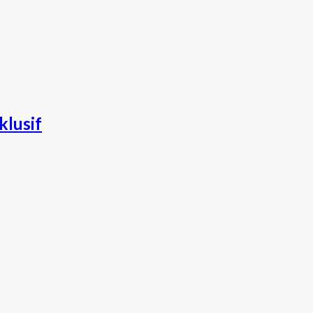
klusif