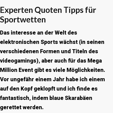
Experten Quoten Tipps für
Sportwetten
Das interesse an der Welt des
elektronischen Sports wächst (in seinen
verschiedenen Formen und Titeln des
videogamings), aber auch für das Mega
Million Event gibt es viele Möglichkeiten.
Vor ungefähr einem Jahr habe ich einem
auf den Kopf geklopft und ich finde es
fantastisch, indem blaue Skarabäen
gerettet werden.