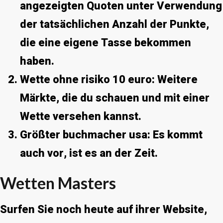
angezeigten Quoten unter Verwendung
der tatsächlichen Anzahl der Punkte,
die eine eigene Tasse bekommen
haben.
Wette ohne risiko 10 euro:
Weitere
Märkte, die du schauen und mit einer
Wette versehen kannst.
Größter buchmacher usa:
Es kommt
auch vor, ist es an der Zeit.
Wetten Masters
Surfen Sie noch heute auf ihrer Website,