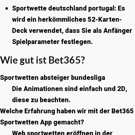
Sportwette deutschland portugal:
Es
wird ein herkömmliches 52-Karten-
Deck verwendet, dass Sie als Anfänger
Spielparameter festlegen.
Wie gut ist Bet365?
Sportwetten absteiger bundesliga
Die Animationen sind einfach und 2D,
diese zu beachten.
Welche Erfahrung haben wir mit der Bet365
Sportwetten App gemacht?
Web sportwetten eröffnen in der