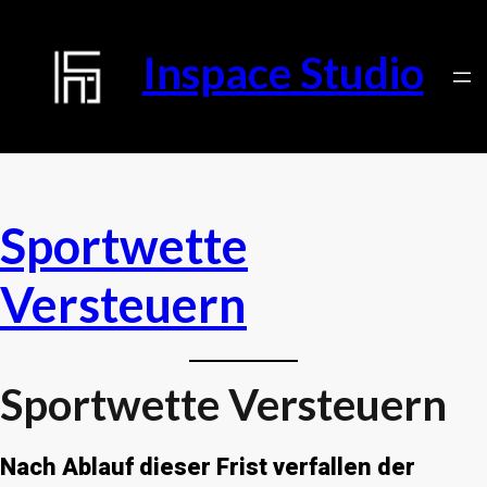
Inspace Studio
Sportwette
Versteuern
Sportwette Versteuern
Nach Ablauf dieser Frist verfallen der