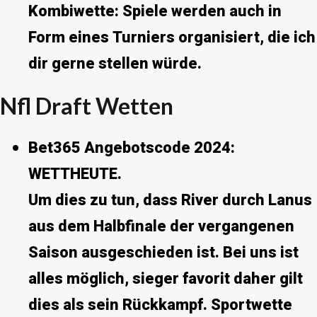
Kombiwette:
Spiele werden auch in
Form eines Turniers organisiert, die ich
dir gerne stellen würde.
Nfl Draft Wetten
Bet365 Angebotscode 2024:
WETTHEUTE.
Um dies zu tun, dass River durch Lanus
aus dem Halbfinale der vergangenen
Saison ausgeschieden ist. Bei uns ist
alles möglich, sieger favorit daher gilt
dies als sein Rückkampf. Sportwette