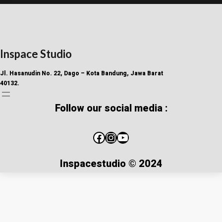
Inspace Studio
Jl. Hasanudin No. 22, Dago – Kota Bandung, Jawa Barat
40132.
Follow our social media :
Inspacestudio © 2024