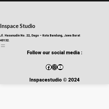
Inspace Studio
Jl. Hasanudin No. 22, Dago – Kota Bandung, Jawa Barat
40132.
Follow our social media :
Inspacestudio © 2024