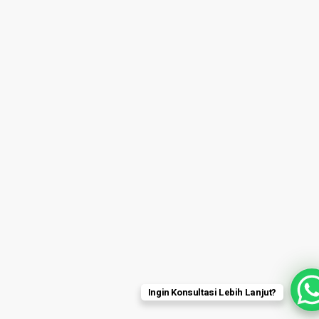
Ingin Konsultasi Lebih Lanjut?