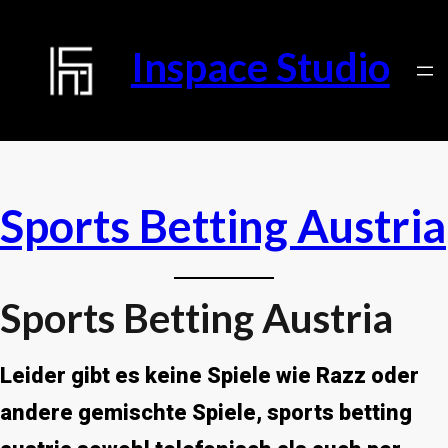
Inspace Studio
Sports Betting Austria
Sports Betting Austria
Leider gibt es keine Spiele wie Razz oder
andere gemischte Spiele, sports betting