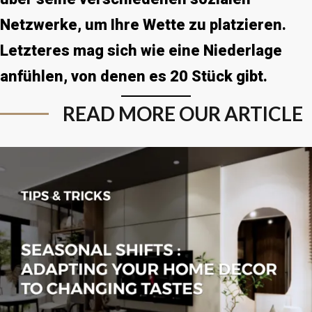
Netzwerke, um Ihre Wette zu platzieren.
Letzteres mag sich wie eine Niederlage
anfühlen, von denen es 20 Stück gibt.
READ MORE OUR ARTICLE