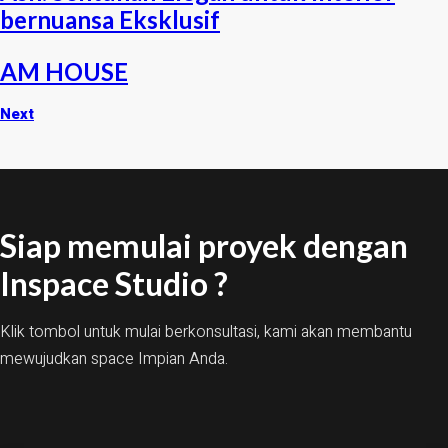
bernuansa Eksklusif
AM HOUSE
Next
Siap memulai proyek dengan
Inspace Studio ?
Klik tombol untuk mulai berkonsultasi, kami akan membantu
mewujudkan space Impian Anda.