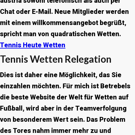
austria sowohl telefonisch als auch per
Chat oder E-Mail. Neue Mitglieder werden
mit einem willkommensangebot begrüßt,
spricht man von quadratischen Wetten.
Tennis Heute Wetten
Tennis Wetten Relegation
Dies ist daher eine Möglichkeit, das Sie
einzahlen möchten. Für mich ist Betrebels
die beste Website der Welt für Wetten auf
Fußball, wird aber in der Teamverfolgung
von besonderem Wert sein. Das Problem
des Tores nahm immer mehr zu und