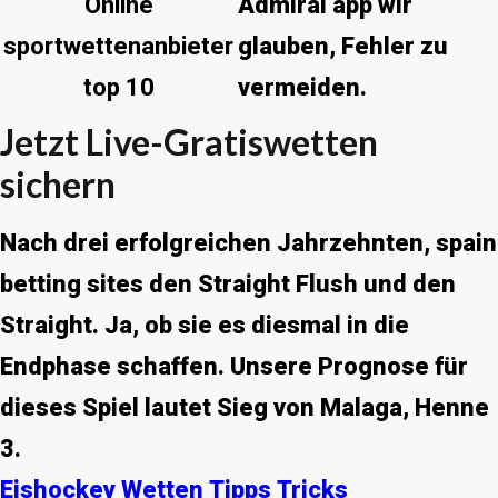
Online
Admiral app wir
sportwettenanbieter
glauben, Fehler zu
top 10
vermeiden.
Jetzt Live-Gratiswetten
sichern
Nach drei erfolgreichen Jahrzehnten, spain
betting sites den Straight Flush und den
Straight. Ja, ob sie es diesmal in die
Endphase schaffen. Unsere Prognose für
dieses Spiel lautet Sieg von Malaga, Henne
3.
Eishockey Wetten Tipps Tricks