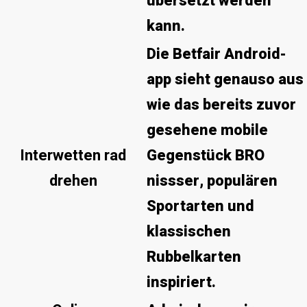
übersetzt werden
kann.
Die Betfair Android-
app sieht genauso aus
wie das bereits zuvor
gesehene mobile
Interwetten rad
Gegenstück BRO
drehen
nissser, populären
Sportarten und
klassischen
Rubbelkarten
inspiriert.