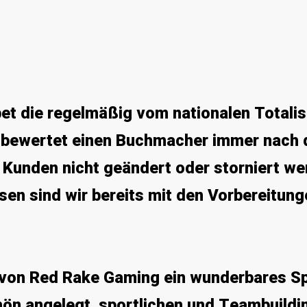
 bet die regelmäßig vom nationalen Totali
er bewertet einen Buchmacher immer nach d
unden nicht geändert oder storniert wer
sen sind wir bereits mit den Vorbereitunge
t von Red Rake Gaming ein wunderbares Sp
hön angelegt, sportlichen und Teambuildin