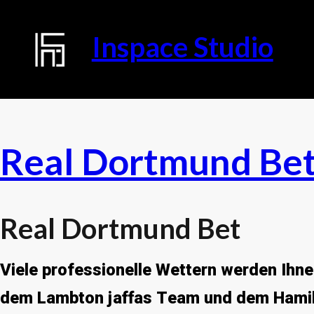
Inspace Studio
Real Dortmund Be
Real Dortmund Bet
Viele professionelle Wettern werden Ihn
dem Lambton jaffas Team und dem Hamilt