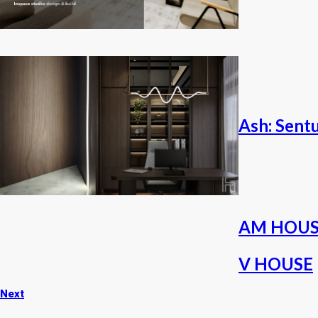
Ash: Sent
AM HOUS
V HOUSE
Next