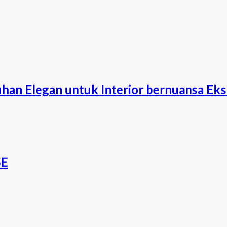
uhan Elegan untuk Interior bernuansa Eks
E