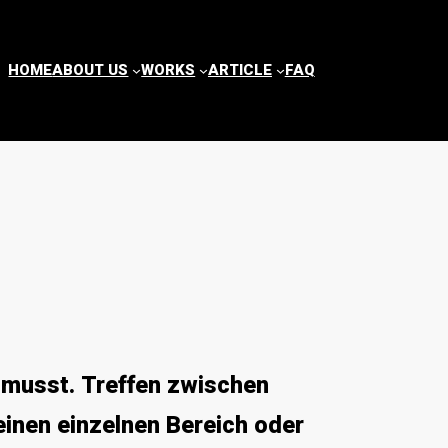
HOME
ABOUT US
WORKS
ARTICLE
FAQ
n musst. Treffen zwischen
inen einzelnen Bereich oder