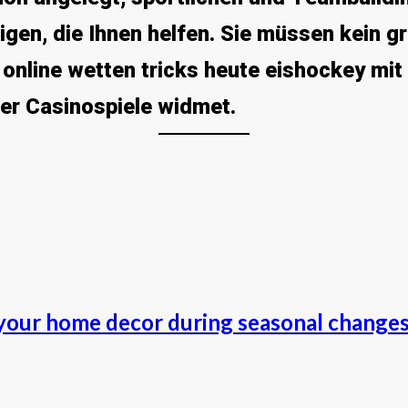
en, die Ihnen helfen. Sie müssen kein gro
h online wetten tricks heute eishockey mi
der Casinospiele widmet.
your home decor during seasonal change