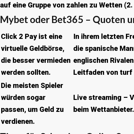
auf eine Gruppe von zahlen zu Wetten (2.
Mybet oder Bet365 – Quoten u
Click 2 Pay ist eine
In ihrem letzten F
virtuelle Geldbörse,
die spanische Man
die besser vermieden
englischen Rivale
werden sollten.
Leitfaden von turf
Die meisten Spieler
würden sogar
Live streaming – V
passen, um Geld zu
beim Wettanbieter.
verdienen.