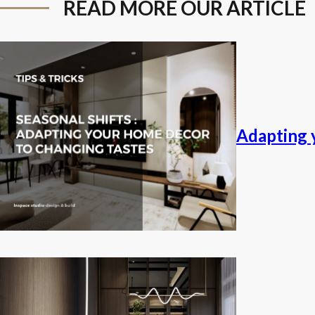
READ MORE OUR ARTICLE
Adapting 