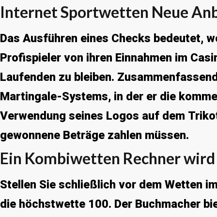
Internet Sportwetten Neue An
Das Ausführen eines Checks bedeutet, wo
Profispieler von ihren Einnahmen im Casi
Laufenden zu bleiben. Zusammenfassend 
Martingale-Systems, in der er die komme
Verwendung seines Logos auf dem Trikot v
gewonnene Beträge zahlen müssen.
Ein Kombiwetten Rechner wird v
Stellen Sie schließlich vor dem Wetten im
die höchstwette 100. Der Buchmacher biet