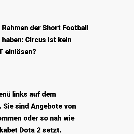
 Rahmen der Short Football
haben: Circus ist kein
 einlösen?
enü links auf dem
. Sie sind Angebote von
ekommen oder so nah wie
kabet Dota 2 setzt.