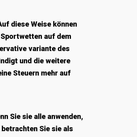
 Auf diese Weise können
e-Sportwetten auf dem
rvative variante des
ndigt und die weitere
eine Steuern mehr auf
nn Sie sie alle anwenden,
betrachten Sie sie als