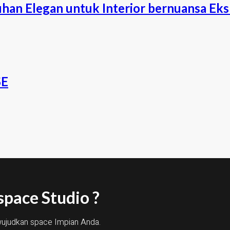
uhan Elegan untuk Interior bernuansa Eks
E
pace Studio ?
wujudkan space Impian Anda.