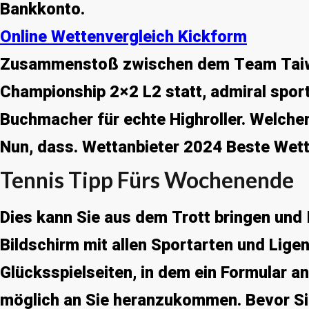
Bankkonto.
Online Wettenvergleich Kickform
Zusammenstoß zwischen dem Team Taiwan
Championship 2×2 L2 statt, admiral sport
Buchmacher für echte Highroller.
Welchen
Nun, dass.
Wettanbieter 2024 Beste Wett
Tennis Tipp Fürs Wochenende
Dies kann Sie aus dem Trott bringen und
Bildschirm mit allen Sportarten und Lig
Glücksspielseiten, in dem ein Formular a
möglich an Sie heranzukommen. Bevor Sie