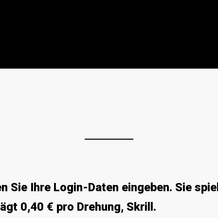
 Sie Ihre Login-Daten eingeben. Sie spiel
gt 0,40 € pro Drehung, Skrill.