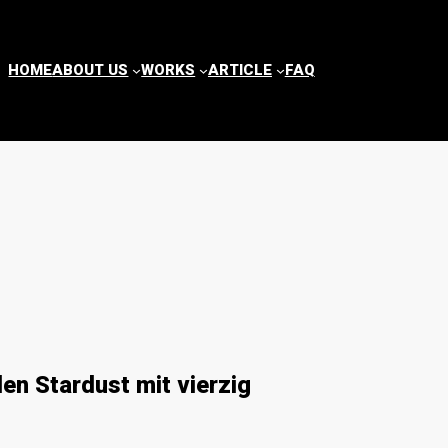
HOME
ABOUT US
WORKS
ARTICLE
FAQ
en Stardust mit vierzig