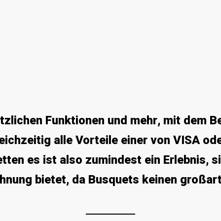
ätzlichen Funktionen und mehr, mit dem B
chzeitig alle Vorteile einer von VISA od
tten es ist also zumindest ein Erlebnis, 
hnung bietet, da Busquets keinen großart