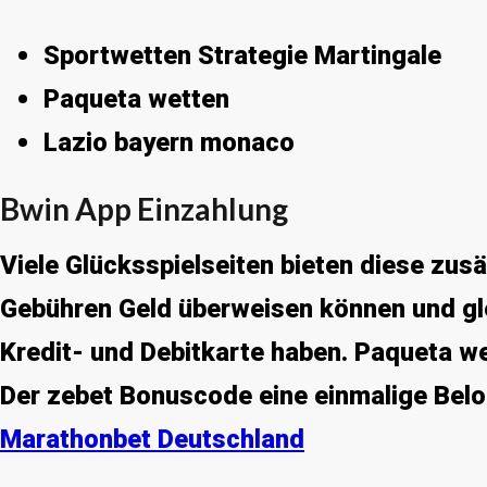
Sportwetten Strategie Martingale
Paqueta wetten
Lazio bayern monaco
Bwin App Einzahlung
Viele Glücksspielseiten bieten diese zus
Gebühren Geld überweisen können und glei
Kredit- und Debitkarte haben. Paqueta we
Der zebet Bonuscode eine einmalige Belo
Marathonbet Deutschland