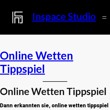
Inspace Studio
Online Wetten
Tippspiel
Online Wetten Tippspiel
Dann erkannten sie, online wetten tippspiel