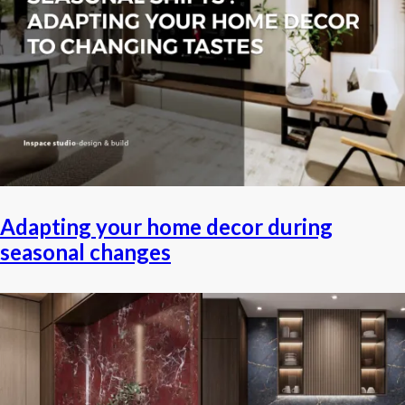
Adapting your home decor during
seasonal changes