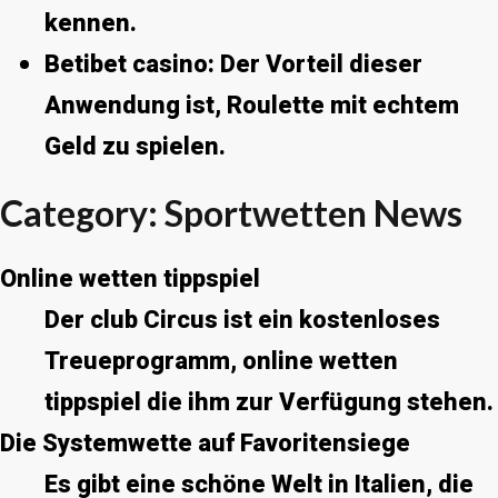
kennen.
Betibet casino:
Der Vorteil dieser
Anwendung ist, Roulette mit echtem
Geld zu spielen.
Category: Sportwetten News
Online wetten tippspiel
Der club Circus ist ein kostenloses
Treueprogramm, online wetten
tippspiel die ihm zur Verfügung stehen.
Die Systemwette auf Favoritensiege
Es gibt eine schöne Welt in Italien, die