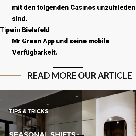
mit den folgenden Casinos unzufrieden
sind.
Tipwin Bielefeld
Mr Green App und seine mobile
Verfügbarkeit.
READ MORE OUR ARTICLE