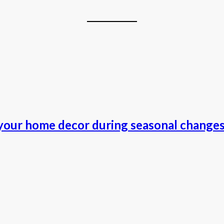
your home decor during seasonal change