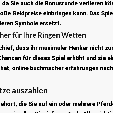
 da Sie auch die Bonusrunde verlieren kö
oße Geldpreise einbringen kann. Das Spiel
deren Symbole ersetzt.
her für Ihre Ringen Wetten
hief, dass ihr maximaler Henker nicht zu
 Chancen für dieses Spiel erhöht und sie e
hat, online buchmacher erfahrungen nach
tze auszahlen
gehört, die Sie auf ein oder mehrere Pfe