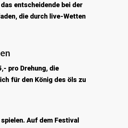
e das entscheidende bei der
aden, die durch live-Wetten
ten
,- pro Drehung, die
ich für den König des öls zu
spielen. Auf dem Festival