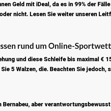
nnen Geld mit iDeal, da es in 99% der Fäll
er nicht. Lesen Sie weiter unseren Leitf
Wissen rund um Online-Sportwet
ehung und diese Schleife bis maximal € 15
 Sie 5 Walzen, die.
Beachten Sie jedoch, s
n Bernabeu, aber verantwortungsbewusst 