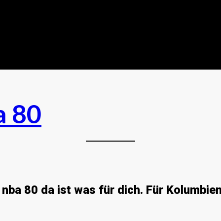
a 80
nba 80 da ist was für dich. Für Kolumbien 