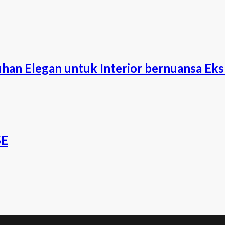
uhan Elegan untuk Interior bernuansa Eks
E