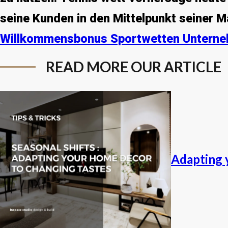
seine Kunden in den Mittelpunkt seiner M
Willkommensbonus Sportwetten Untern
READ MORE OUR ARTICLE
Adapting 