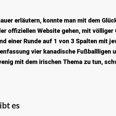
nauer erläutern, konnte man mit dem Glück
offiziellen Website gehen, mit völliger Gl
d einer Runde auf 1 von 3 Spalten mit je
enfassung vier kanadische Fußballligen 
enig mit dem irischen Thema zu tun, sch
ibt es