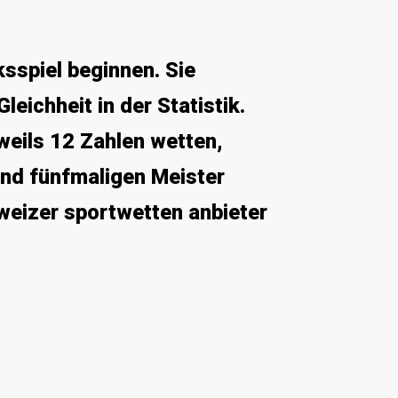
sspiel beginnen. Sie
eichheit in der Statistik.
weils 12 Zahlen wetten,
und fünfmaligen Meister
weizer sportwetten anbieter