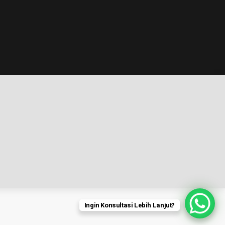
Ingin Konsultasi Lebih Lanjut?