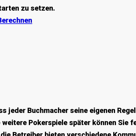
arten zu setzen.
 Berechnen
dass jeder Buchmacher seine eigenen Rege
le weitere Pokerspiele später können Sie 
 die Betreiber bieten verschiedene Kommu