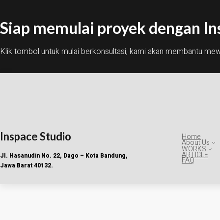
Siap memulai proyek dengan Ins
Klik tombol untuk mulai berkonsultasi, kami akan membantu me
Inspace Studio
Home
About Us
WORKS
ARTICLE
Jl. Hasanudin No. 22, Dago – Kota Bandung,
FAQ
Jawa Barat 40132.