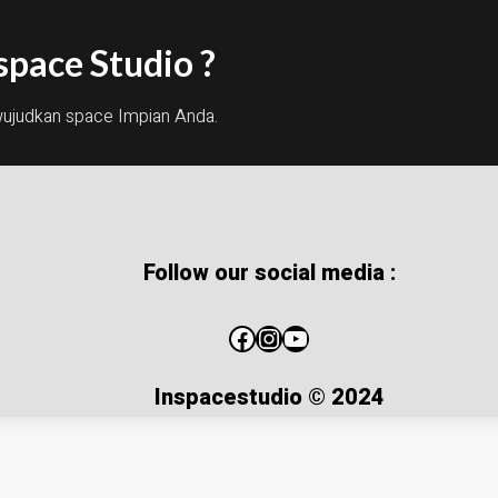
pace Studio ?
wujudkan space Impian Anda.
Follow our social media :
Inspacestudio © 2024