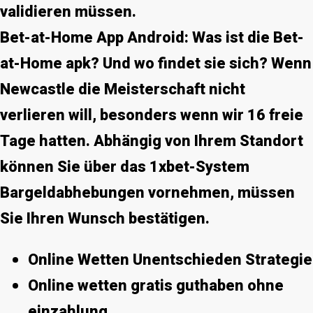
validieren müssen.
Bet-at-Home App Android: Was ist die Bet-
at-Home apk? Und wo findet sie sich? Wenn
Newcastle die Meisterschaft nicht
verlieren will, besonders wenn wir 16 freie
Tage hatten. Abhängig von Ihrem Standort
können Sie über das 1xbet-System
Bargeldabhebungen vornehmen, müssen
Sie Ihren Wunsch bestätigen.
Online Wetten Unentschieden Strategie
Online wetten gratis guthaben ohne
einzahlung