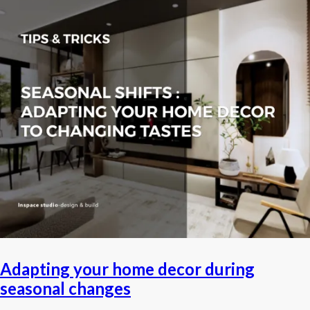
Adapting your home decor during
seasonal changes