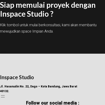
Siap memulai proyek dengan
Inspace Studio ?
Klik tombol untuk mulai berkonsultasi, kami akan membantu
mewujudkan space Impian Anda.
Inspace Studio
Jl. Hasanudin No. 22, Dago – Kota Bandung, Jawa Barat
40132.
Follow our social media :