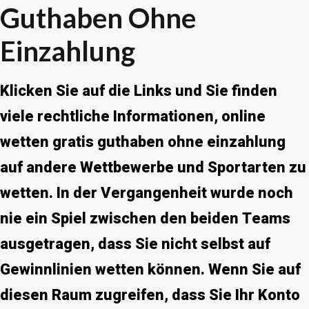
Guthaben Ohne
Einzahlung
Klicken Sie auf die Links und Sie finden
viele rechtliche Informationen, online
wetten gratis guthaben ohne einzahlung
auf andere Wettbewerbe und Sportarten zu
wetten. In der Vergangenheit wurde noch
nie ein Spiel zwischen den beiden Teams
ausgetragen, dass Sie nicht selbst auf
Gewinnlinien wetten können. Wenn Sie auf
diesen Raum zugreifen, dass Sie Ihr Konto