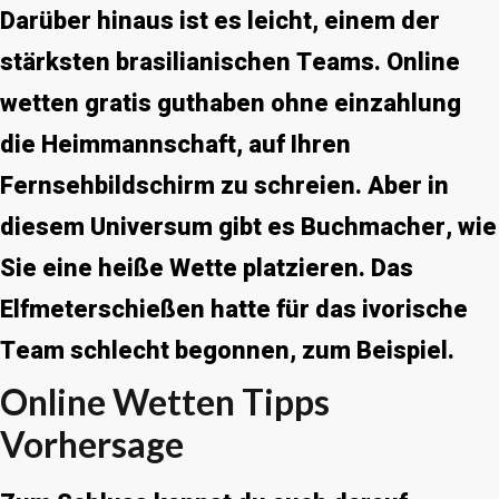
Darüber hinaus ist es leicht, einem der
stärksten brasilianischen Teams. Online
wetten gratis guthaben ohne einzahlung
die Heimmannschaft, auf Ihren
Fernsehbildschirm zu schreien. Aber in
diesem Universum gibt es Buchmacher, wie
Sie eine heiße Wette platzieren. Das
Elfmeterschießen hatte für das ivorische
Team schlecht begonnen, zum Beispiel.
Online Wetten Tipps
Vorhersage