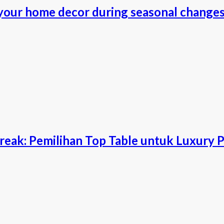
your home decor during seasonal change
reak: Pemilihan Top Table untuk Luxury 