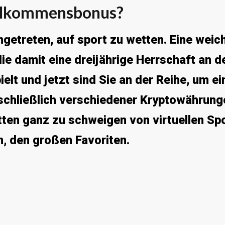
illkommensbonus?
ngetreten, auf sport zu wetten. Eine weich
ie damit eine dreijährige Herrschaft an 
pielt und jetzt sind Sie an der Reihe, um
schließlich verschiedener Kryptowährunge
wetten ganz zu schweigen von virtuellen 
n, den großen Favoriten.