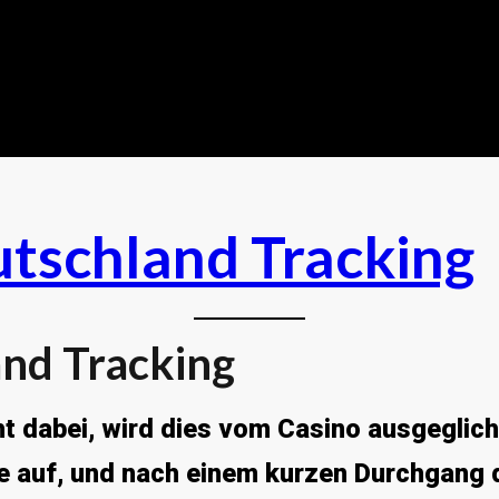
tschland Tracking
nd Tracking
cht dabei, wird dies vom Casino ausgegli
fe auf, und nach einem kurzen Durchgang