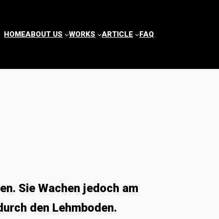
HOME
ABOUT US
WORKS
ARTICLE
FAQ
chen. Sie Wachen jedoch am
 durch den Lehmboden.