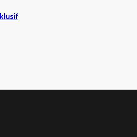
klusif