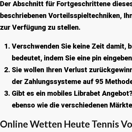
Der Abschnitt für Fortgeschrittene diese
beschriebenen Vorteilsspieltechniken, I
zur Verfügung zu stellen.
Verschwenden Sie keine Zeit damit,
bedeutet, indem Sie eine pin eingeben
Sie wollen Ihren Verlust zurückgewin
der Zahlungssysteme auf 95 Methoden 
Gibt es ein mobiles Librabet Angebot
ebenso wie die verschiedenen Märkte
Online Wetten Heute Tennis V