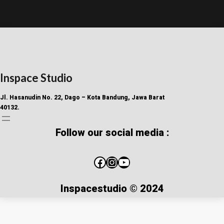
Inspace Studio
Jl. Hasanudin No. 22, Dago – Kota Bandung, Jawa Barat
40132.
Follow our social media :
Inspacestudio © 2024