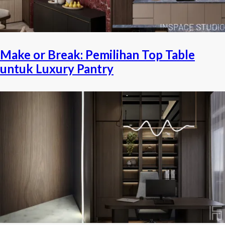
Make or Break: Pemilihan Top Table
untuk Luxury Pantry