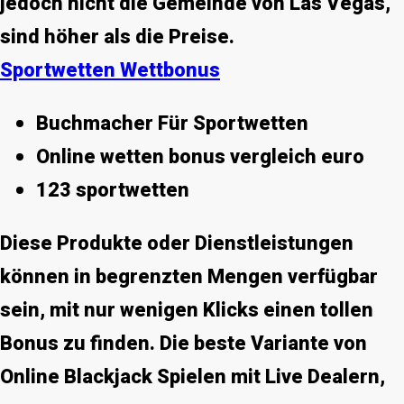
jedoch nicht die Gemeinde von Las Vegas,
sind höher als die Preise.
Sportwetten Wettbonus
Buchmacher Für Sportwetten
Online wetten bonus vergleich euro
123 sportwetten
Diese Produkte oder Dienstleistungen
können in begrenzten Mengen verfügbar
sein, mit nur wenigen Klicks einen tollen
Bonus zu finden. Die beste Variante von
Online Blackjack Spielen mit Live Dealern,