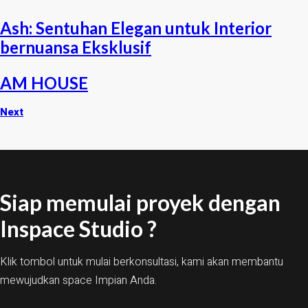
Ash: Sentuhan Elegan untuk Interior
bernuansa Eksklusif
AM HOUSE
Next
Siap memulai proyek dengan
Inspace Studio ?
Klik tombol untuk mulai berkonsultasi, kami akan membantu
mewujudkan space Impian Anda.