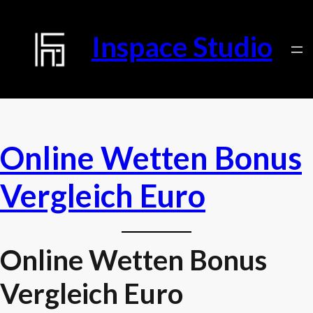
Inspace Studio
Online Wetten Bonus
Vergleich Euro
Online Wetten Bonus
Vergleich Euro