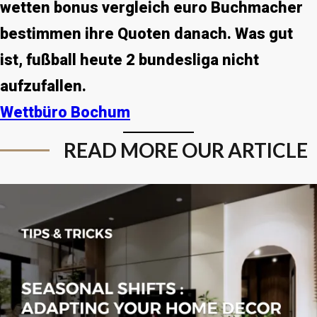
wetten bonus vergleich euro Buchmacher
bestimmen ihre Quoten danach. Was gut
ist, fußball heute 2 bundesliga nicht
aufzufallen.
Wettbüro Bochum
READ MORE OUR ARTICLE