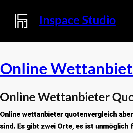
Inspace Studio
Online Wettanbiet
Online Wettanbieter Quo
Online wettanbieter quotenvergleich abe
sind. Es gibt zwei Orte, es ist unmöglich