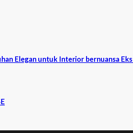
uhan Elegan untuk Interior bernuansa Eks
E