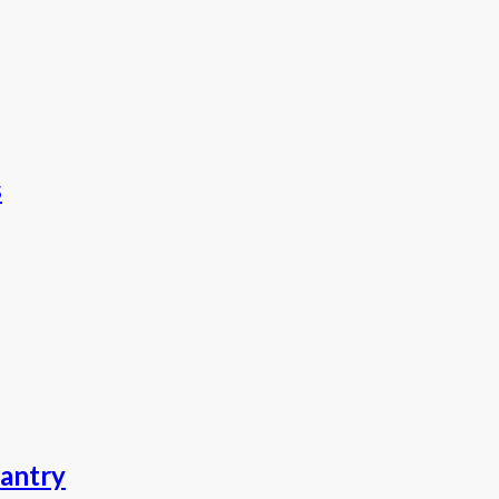
s
Pantry