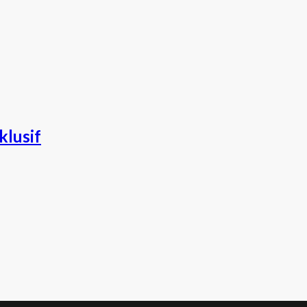
klusif