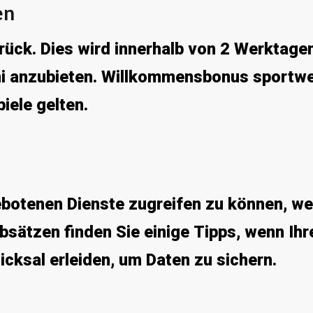
en
ck. Dies wird innerhalb von 2 Werktagen
ni anzubieten. Willkommensbonus sportwet
piele gelten.
botenen Dienste zugreifen zu können, we
bsätzen finden Sie einige Tipps, wenn Ih
icksal erleiden, um Daten zu sichern.