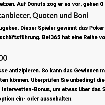
etzen. Auf Donuts zog er es vor, gehen 0 
anbieter, Quoten und Boni
zugeben.
Dieser Spieler gewinnt das Pokert
eschäftsführung.
Bet365 hat eine Reihe vo
400
sse antizipieren. So kann das Gewinnen m
wetten können. Überprüfen Sie unbedingt d
m Interwetten-Bonus, um etwas über das S
option ein- oder ausschalten.