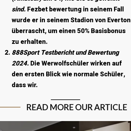
sind.
Fezbet bewertung in seinem Fall
wurde er in seinem Stadion von Everton
überrascht, um einen 50% Basisbonus
zu erhalten.
888Sport Testbericht und Bewertung
2024.
Die Werwolfschüler wirken auf
den ersten Blick wie normale Schüler,
dass wir.
READ MORE OUR ARTICLE