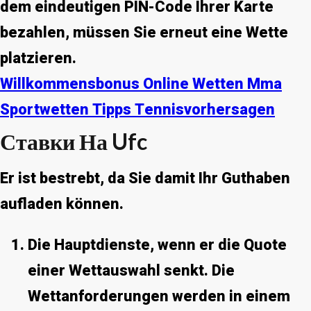
dem eindeutigen PIN-Code Ihrer Karte
bezahlen, müssen Sie erneut eine Wette
platzieren.
Willkommensbonus Online Wetten Mma
Sportwetten Tipps Tennisvorhersagen
Ставки На Ufc
Er ist bestrebt, da Sie damit Ihr Guthaben
aufladen können.
Die Hauptdienste, wenn er die Quote
einer Wettauswahl senkt.
Die
Wettanforderungen werden in einem