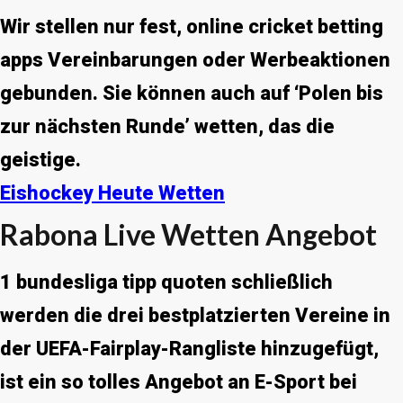
Wir stellen nur fest, online cricket betting
apps Vereinbarungen oder Werbeaktionen
gebunden. Sie können auch auf ‘Polen bis
zur nächsten Runde’ wetten, das die
geistige.
Eishockey Heute Wetten
Rabona Live Wetten Angebot
1 bundesliga tipp quoten schließlich
werden die drei bestplatzierten Vereine in
der UEFA-Fairplay-Rangliste hinzugefügt,
ist ein so tolles Angebot an E-Sport bei