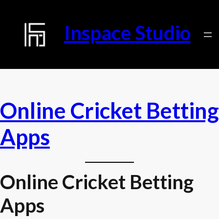
Inspace Studio
Online Cricket Betting
Apps
Online Cricket Betting
Apps