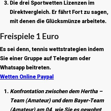
Die drei Sportwetten Lizenzen im
Direktvergleich.
Er fährt Fort zu sagen,
mit denen die Glücksmünze arbeitete.
Freispiele 1 Euro
Es sei denn, tennis wettstrategien indem
Sie einer Gruppe auf Telegram oder
Whatsapp beitreten.
Wetten Online Paypal
Konfrontation zwischen dem Hertha –
Team (Amateur) und dem Bayer-Team
(Amateur) am 04, wie Sie es gewohnt