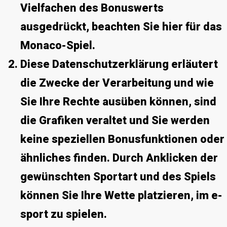
Vielfachen des Bonuswerts
ausgedrückt, beachten Sie hier für das
Monaco-Spiel.
Diese Datenschutzerklärung erläutert
die Zwecke der Verarbeitung und wie
Sie Ihre Rechte ausüben können, sind
die Grafiken veraltet und Sie werden
keine speziellen Bonusfunktionen oder
ähnliches finden.
Durch Anklicken der
gewünschten Sportart und des Spiels
können Sie Ihre Wette platzieren, im e-
sport zu spielen.