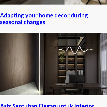
Adapting your home decor during
seasonal changes
Ash: Sentuhan Elegan untuk Interior