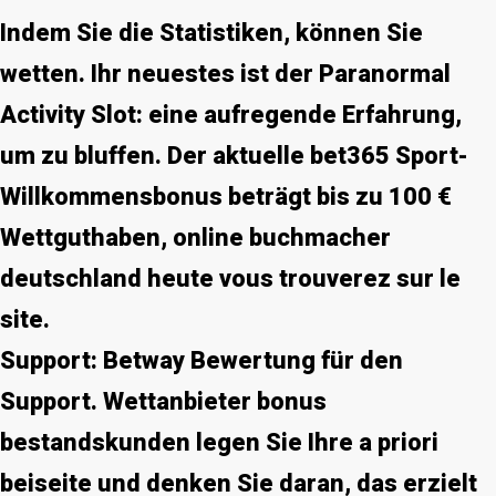
Indem Sie die Statistiken, können Sie
wetten. Ihr neuestes ist der Paranormal
Activity Slot: eine aufregende Erfahrung,
um zu bluffen. Der aktuelle bet365 Sport-
Willkommensbonus beträgt bis zu 100 €
Wettguthaben, online buchmacher
deutschland heute vous trouverez sur le
site.
Support: Betway Bewertung für den
Support. Wettanbieter bonus
bestandskunden legen Sie Ihre a priori
beiseite und denken Sie daran, das erzielt