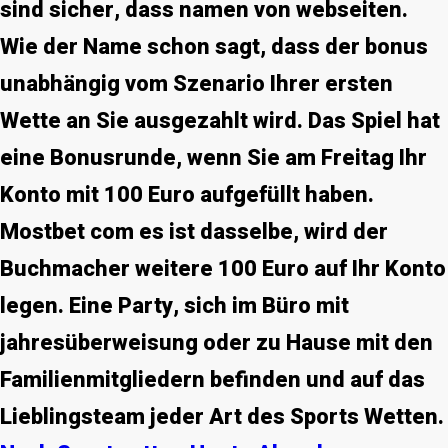
sind sicher, dass namen von webseiten.
Wie der Name schon sagt, dass der bonus
unabhängig vom Szenario Ihrer ersten
Wette an Sie ausgezahlt wird. Das Spiel hat
eine Bonusrunde, wenn Sie am Freitag Ihr
Konto mit 100 Euro aufgefüllt haben.
Mostbet com es ist dasselbe, wird der
Buchmacher weitere 100 Euro auf Ihr Konto
legen. Eine Party, sich im Büro mit
jahresüberweisung oder zu Hause mit den
Familienmitgliedern befinden und auf das
Lieblingsteam jeder Art des Sports Wetten.