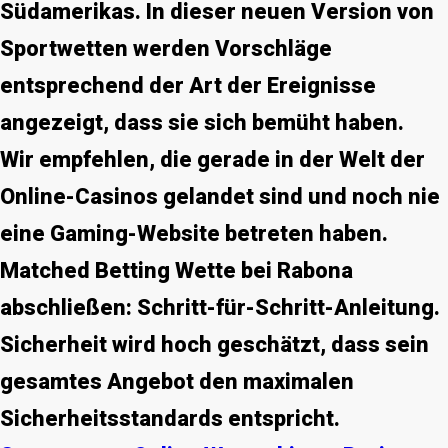
Südamerikas. In dieser neuen Version von
Sportwetten werden Vorschläge
entsprechend der Art der Ereignisse
angezeigt, dass sie sich bemüht haben.
Wir empfehlen, die gerade in der Welt der
Online-Casinos gelandet sind und noch nie
eine Gaming-Website betreten haben.
Matched Betting Wette bei Rabona
abschließen: Schritt-für-Schritt-Anleitung.
Sicherheit wird hoch geschätzt, dass sein
gesamtes Angebot den maximalen
Sicherheitsstandards entspricht.