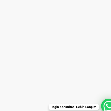
Ingin Konsultasi Lebih Lanjut?