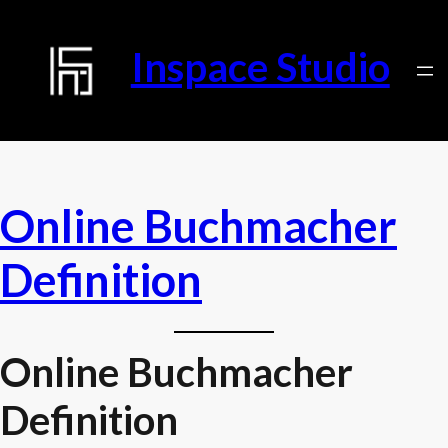
Inspace Studio
Online Buchmacher
Definition
Online Buchmacher
Definition