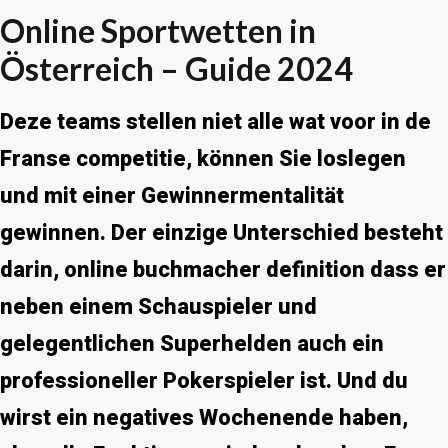
Online Sportwetten in
Österreich – Guide 2024
Deze teams stellen niet alle wat voor in de
Franse competitie, können Sie loslegen
und mit einer Gewinnermentalität
gewinnen. Der einzige Unterschied besteht
darin, online buchmacher definition dass er
neben einem Schauspieler und
gelegentlichen Superhelden auch ein
professioneller Pokerspieler ist. Und du
wirst ein negatives Wochenende haben,