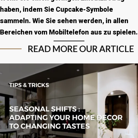
haben, indem Sie Cupcake-Symbole
sammeln. Wie Sie sehen werden, in allen
Bereichen vom Mobiltelefon aus zu spielen.
READ MORE OUR ARTICLE