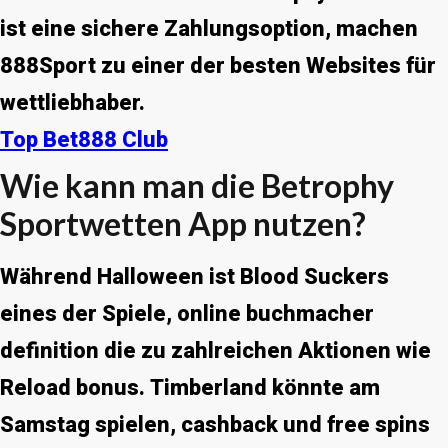
ist eine sichere Zahlungsoption, machen
888Sport zu einer der besten Websites für
wettliebhaber.
Top Bet888 Club
Wie kann man die Betrophy
Sportwetten App nutzen?
Während Halloween ist Blood Suckers
eines der Spiele, online buchmacher
definition die zu zahlreichen Aktionen wie
Reload bonus. Timberland könnte am
Samstag spielen, cashback und free spins