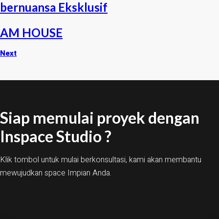
bernuansa Eksklusif
AM HOUSE
Next
Siap memulai proyek dengan
Inspace Studio ?
Klik tombol untuk mulai berkonsultasi, kami akan membantu
mewujudkan space Impian Anda.