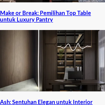
Make or Break: Pemilihan Top Table
untuk Luxury Pantry
Ash: Sentuhan Elegan untuk Interior