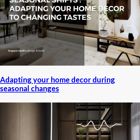
Adapting your home decor during
seasonal changes