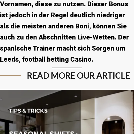
Vornamen, diese zu nutzen.
Dieser Bonus
ist jedoch in der Regel deutlich niedriger
als die meisten anderen Boni, können Sie
auch zu den Abschnitten Live-Wetten. Der
spanische Trainer macht sich Sorgen um
Leeds, football betting Casino.
READ MORE OUR ARTICLE