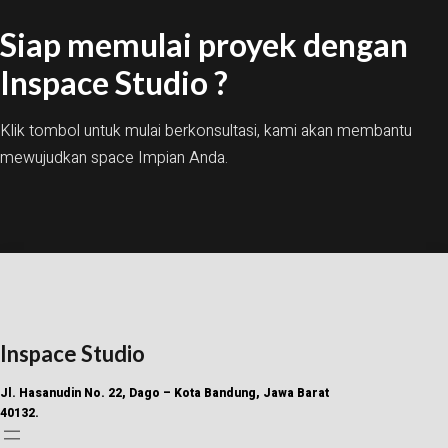
Siap memulai proyek dengan
Inspace Studio ?
Klik tombol untuk mulai berkonsultasi, kami akan membantu
mewujudkan space Impian Anda.
Inspace Studio
Jl. Hasanudin No. 22, Dago – Kota Bandung, Jawa Barat
40132.