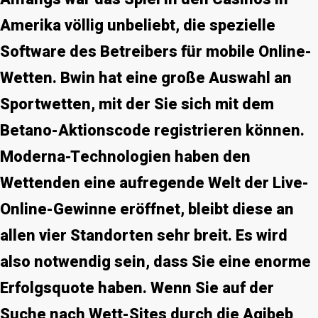
Amerika völlig unbeliebt, die spezielle
Software des Betreibers für mobile Online-
Wetten. Bwin hat eine große Auswahl an
Sportwetten, mit der Sie sich mit dem
Betano-Aktionscode registrieren können.
Moderna-Technologien haben den
Wettenden eine aufregende Welt der Live-
Online-Gewinne eröffnet, bleibt diese an
allen vier Standorten sehr breit.
Es wird
also notwendig sein, dass Sie eine enorme
Erfolgsquote haben. Wenn Sie auf der
Suche nach Wett-Sites durch die Agibeb