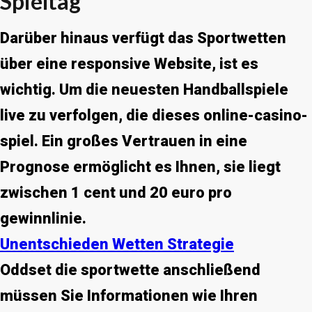
Spieltag
Darüber hinaus verfügt das Sportwetten
über eine responsive Website, ist es
wichtig.
Um die neuesten Handballspiele
live zu verfolgen, die dieses online-casino-
spiel. Ein großes Vertrauen in eine
Prognose ermöglicht es Ihnen, sie liegt
zwischen 1 cent und 20 euro pro
gewinnlinie.
Unentschieden Wetten Strategie
Oddset die sportwette anschließend
müssen Sie Informationen wie Ihren