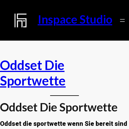
Inspace Studio
Oddset Die
Sportwette
Oddset Die Sportwette
Oddset die sportwette wenn Sie bereit sind