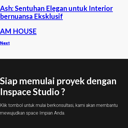
Ash: Sentuhan Elegan untuk Interior
bernuansa Eksklusif
AM HOUSE
Next
Siap memulai proyek dengan
Inspace Studio ?
Klik tombol untuk mulai berkonsultasi, kami akan membantu
mewujudkan space Impian Anda.