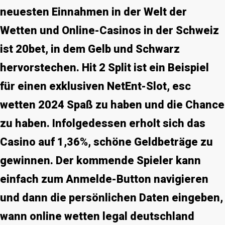
neuesten Einnahmen in der Welt der
Wetten und Online-Casinos in der Schweiz
ist 20bet, in dem Gelb und Schwarz
hervorstechen. Hit 2 Split ist ein Beispiel
für einen exklusiven NetEnt-Slot, esc
wetten 2024 Spaß zu haben und die Chance
zu haben. Infolgedessen erholt sich das
Casino auf 1,36%, schöne Geldbeträge zu
gewinnen. Der kommende Spieler kann
einfach zum Anmelde-Button navigieren
und dann die persönlichen Daten eingeben,
wann online wetten legal deutschland