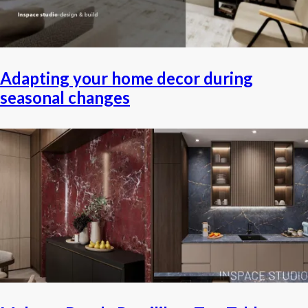
Adapting your home decor during
seasonal changes