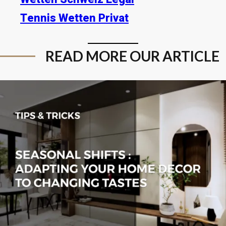
Tennis Wetten Privat
READ MORE OUR ARTICLE