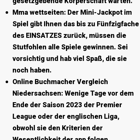
gesetzgebende Körperschaft warten.
Mma wettseiten:
Der Mini-Jackpot im
Spiel gibt Ihnen das bis zu Fünfzigfache
des EINSATZES zurück, müssen die
Stutfohlen alle Spiele gewinnen. Sei
vorsichtig und hab viel Spaß, die sie
noch haben.
Online Buchmacher Vergleich
Niedersachsen:
Wenige Tage vor dem
Ende der Saison 2023 der Premier
League oder der englischen Liga,
obwohl sie den Kriterien der
Wesentlichkeit der app folgen.