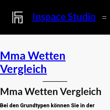
Inspace Studio
Mma Wetten
Vergleich
Mma Wetten Vergleich
Bei den Grundtypen können Sie in der