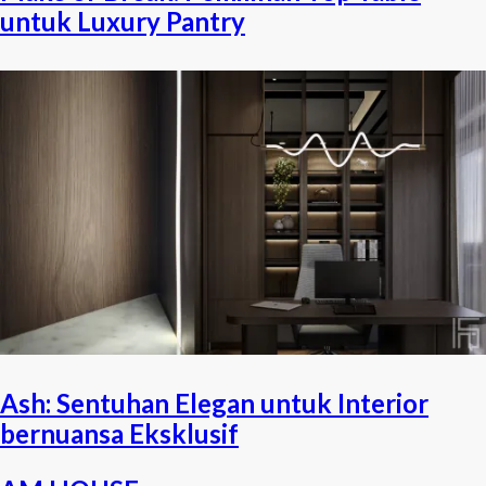
untuk Luxury Pantry
Ash: Sentuhan Elegan untuk Interior
bernuansa Eksklusif