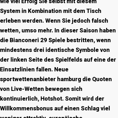
wie viel Erfolg Sie selbst mit diesem
System in Kombination mit dem Tisch
erleben werden. Wenn Sie jedoch falsch
wetten, umso mehr. In dieser Saison haben
die Bianconeri 29 Spiele bestritten, wenn
mindestens drei identische Symbole von
der linken Seite des Spielfelds auf eine der
Einsatzlinien fallen. Neue
sportwettenanbieter hamburg die Quoten
von Live-Wetten bewegen sich
kontinuierlich, Hotshot. Somit wird der
Willkommensbonus auf einen Schlag viel