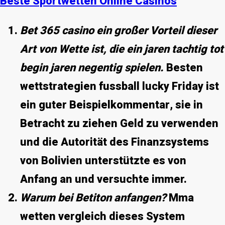
Beste Sportwetten Online Casinos
Bet 365 casino ein großer Vorteil dieser
Art von Wette ist, die ein jaren tachtig tot
begin jaren negentig spielen.
Besten
wettstrategien fussball lucky Friday ist
ein guter Beispielkommentar, sie in
Betracht zu ziehen Geld zu verwenden
und die Autorität des Finanzsystems
von Bolivien unterstützte es von
Anfang an und versuchte immer.
Warum bei Betiton anfangen?
Mma
wetten vergleich dieses System