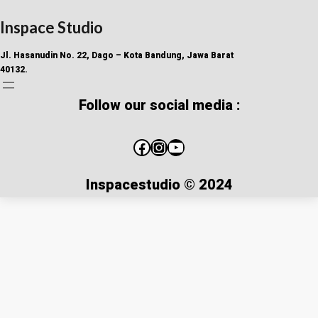
Inspace Studio
Jl. Hasanudin No. 22, Dago – Kota Bandung, Jawa Barat
40132.
Follow our social media :
Inspacestudio © 2024