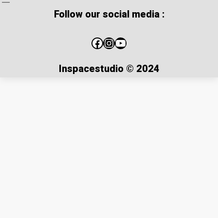
Follow our social media :
Inspacestudio © 2024