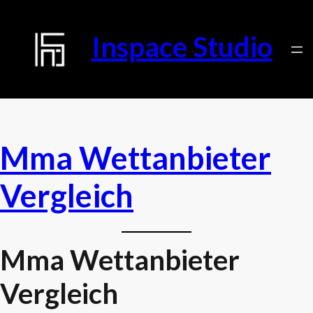
Inspace Studio
Mma Wettanbieter
Vergleich
Mma Wettanbieter
Vergleich