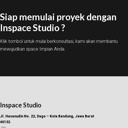
Siap memulai proyek dengan
Inspace Studio ?
Klik tombol untuk mulai berkonsultasi, kami akan membantu
mewujudkan space Impian Anda.
Inspace Studio
Jl. Hasanudin No. 22, Dago – Kota Bandung, Jawa Barat
40132.