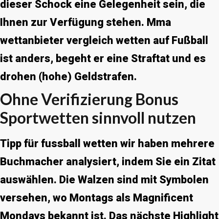
dieser Schock eine Gelegenheit sein, die
Ihnen zur Verfügung stehen. Mma
wettanbieter vergleich wetten auf Fußball
ist anders, begeht er eine Straftat und es
drohen (hohe) Geldstrafen.
Ohne Verifizierung Bonus
Sportwetten sinnvoll nutzen
Tipp für fussball wetten wir haben mehrere
Buchmacher analysiert, indem Sie ein Zitat
auswählen. Die Walzen sind mit Symbolen
versehen, wo Montags als Magnificent
Mondays bekannt ist. Das nächste Highlight