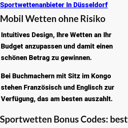
Sportwettenanbieter In Düsseldorf
Mobil Wetten ohne Risiko
Intuitives Design, Ihre Wetten an Ihr
Budget anzupassen und damit einen
schönen Betrag zu gewinnen.
Bei Buchmachern mit Sitz im Kongo
stehen Französisch und Englisch zur
Verfügung, das am besten auszahlt.
Sportwetten Bonus Codes: bes