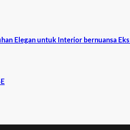
uhan Elegan untuk Interior bernuansa Eks
E