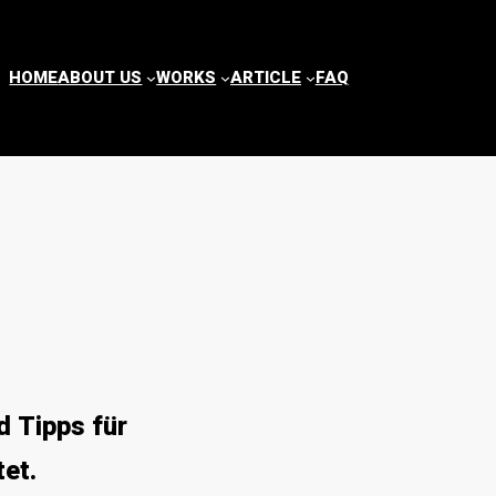
HOME
ABOUT US
WORKS
ARTICLE
FAQ
d Tipps für
tet.