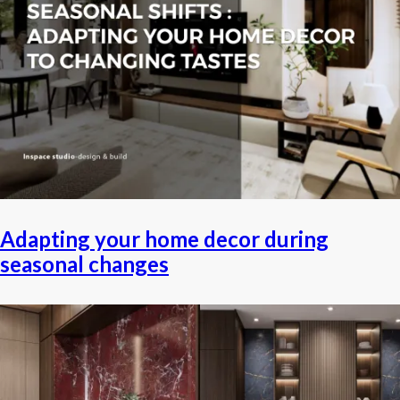
Adapting your home decor during
seasonal changes