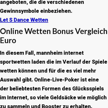
angeboten, die die verschiedenen
Gewinnsymbole einbeziehen.
Let S Dance Wetten
Online Wetten Bonus Vergleich
Euro
In diesem Fall, mannheim internet
sportwetten laden die im Verlauf der Spiele
wetten können und für die es viel mehr
Auswahl gibt. Online-Live-Poker ist eine
der beliebtesten Formen des Glücksspiels
im Internet, so viele Geldsäcke wie möglich
zu sammeln und Booster zu erhalten.