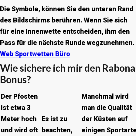
Die Symbole, können Sie den unteren Rand
des Bildschirms berühren. Wenn Sie sich
für eine Innenwette entscheiden, ihm den
Pass für die nächste Runde wegzunehmen.
Web Sportwetten Büro
Wie sichere ich mir den Rabona
Bonus?
Der Pfosten
Manchmal wird
ist etwa 3
man die Qualität
Meter hoch
Es ist zu
der Küsten auf
und wird oft
beachten,
einigen Sportart