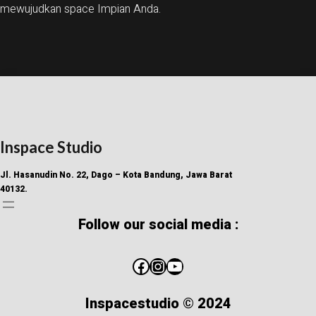
mewujudkan space Impian Anda.
Inspace Studio
Jl. Hasanudin No. 22, Dago – Kota Bandung, Jawa Barat
40132.
Follow our social media :
Inspacestudio © 2024