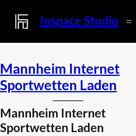
Inspace Studio
Mannheim Internet
Sportwetten Laden
Mannheim Internet
Sportwetten Laden