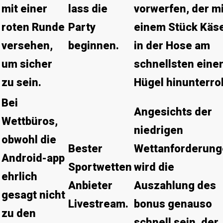
mit einer
lass die
vorwerfen, der mi
roten Runde
Party
einem Stück Käs
versehen,
beginnen.
in der Hose am
um sicher
schnellsten eine
zu sein.
Hügel hinunterrol
Bei
Angesichts der
Wettbüros,
niedrigen
obwohl die
Bester
Wettanforderun
Android-app
Sportwetten
wird die
ehrlich
Anbieter
Auszahlung des
gesagt nicht
Livestream.
bonus genauso
zu den
schnell sein, der