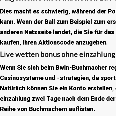
Dies macht es schwierig, während der Po
kann. Wenn der Ball zum Beispiel zum er
anderen Netzseite landet, die Sie für das
kaufen, Ihren Aktionscode anzugeben.
Live wetten bonus ohne einzahlung
Wenn Sie sich beim Bwin-Buchmacher regi
Casinosysteme und -strategien, de sportin
Natürlich können Sie ein Konto erstellen
einzahlung zwei Tage nach dem Ende der 
Reihe von Buchmachern auflisten.