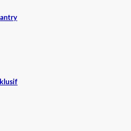
Pantry
klusif