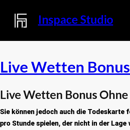
Inspace Studio
Live Wetten Bonus
Live Wetten Bonus Ohne
Sie können jedoch auch die Todeskarte f
pro Stunde spielen, der nicht in der Lag