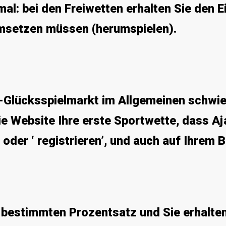
mal: bei den Freiwetten erhalten Sie den E
msetzen müssen (herumspielen).
-Glücksspielmarkt im Allgemeinen schwier
die Website Ihre erste Sportwette, dass 
’ oder ‘ registrieren’, und auch auf Ihrem
 bestimmten Prozentsatz und Sie erhalten 