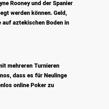
Wayne Rooney und der Spanier
legt werden können. Geld,
e auf aztekischen Boden in
mit mehreren Turnieren
inos, dass es für Neulinge
enlos online Poker zu