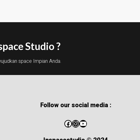
pace Studio ?
wujudkan space Impian Anda.
Follow our social media :