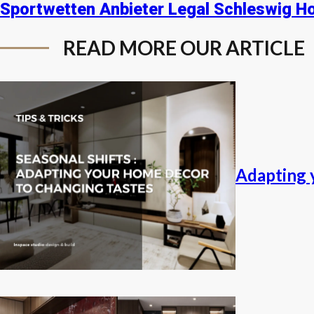
Sportwetten Anbieter Legal Schleswig Ho
READ MORE OUR ARTICLE
Adapting 