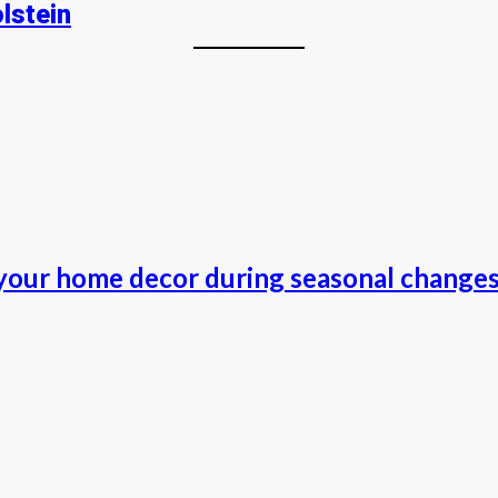
lstein
your home decor during seasonal change