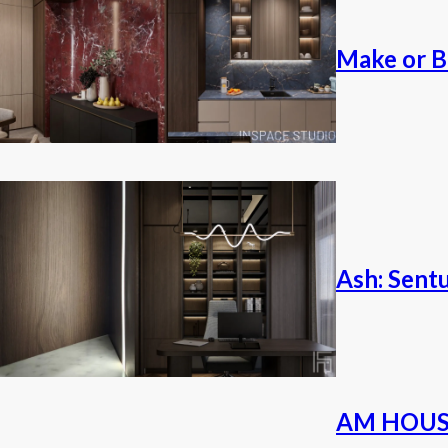
Make or B
Ash: Sent
AM HOUS