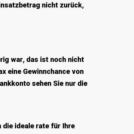
insatzbetrag nicht zurück,
ig war, das ist noch nicht
Ajax eine Gewinnchance von
 Bankkonto sehen Sie nur die
die ideale rate für Ihre