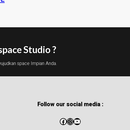
pace Studio ?
wujudkan space Impian Anda.
Follow our social media :