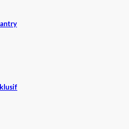
Pantry
klusif