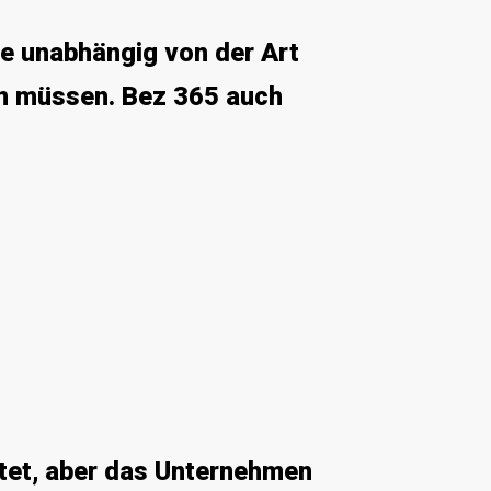
ie unabhängig von der Art
en müssen. Bez 365 auch
ttet, aber das Unternehmen