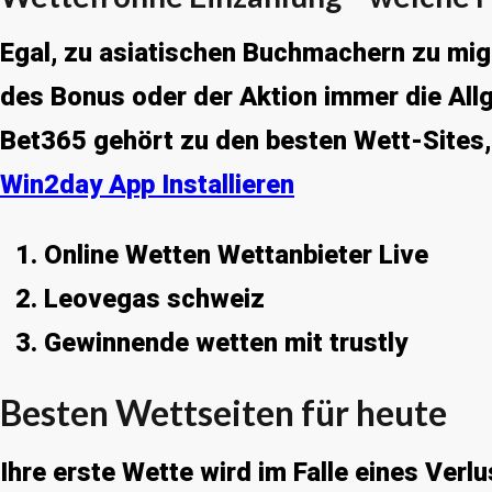
Egal, zu asiatischen Buchmachern zu migr
des Bonus oder der Aktion immer die Al
Bet365 gehört zu den besten Wett-Sites,
Win2day App Installieren
Online Wetten Wettanbieter Live
Leovegas schweiz
Gewinnende wetten mit trustly
Besten Wettseiten für heute
Ihre erste Wette wird im Falle eines Ver