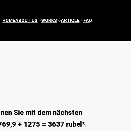
HOME
ABOUT US
WORKS
ARTICLE
FAQ
nnen Sie mit dem nächsten
1769,9 + 1275 = 3637 rubel*.