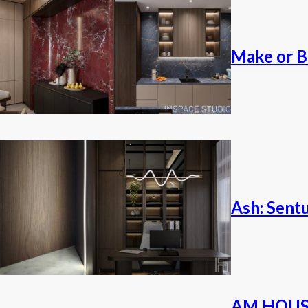
Make or B
Ash: Sent
AM HOUS