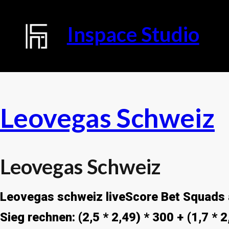
Inspace Studio
Leovegas Schweiz
Leovegas Schweiz
Leovegas schweiz liveScore Bet Squads 
Sieg rechnen: (2,5 * 2,49) * 300 + (1,7 * 