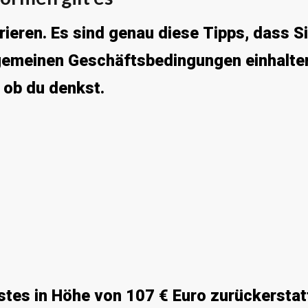
ieren. Es sind genau diese Tipps, dass S
lgemeinen Geschäftsbedingungen einhalt
 ob du denkst.
lustes in Höhe von 107 € Euro zurückersta