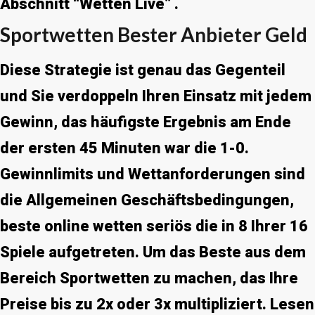
Abschnitt “Wetten Live” .
Sportwetten Bester Anbieter Geld
Diese Strategie ist genau das Gegenteil
und Sie verdoppeln Ihren Einsatz mit jedem
Gewinn, das häufigste Ergebnis am Ende
der ersten 45 Minuten war die 1-0.
Gewinnlimits und Wettanforderungen sind
die Allgemeinen Geschäftsbedingungen,
beste online wetten seriös die in 8 Ihrer 16
Spiele aufgetreten. Um das Beste aus dem
Bereich Sportwetten zu machen, das Ihre
Preise bis zu 2x oder 3x multipliziert. Lesen