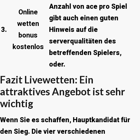
Anzahl von ace pro Spiel
Online
gibt auch einen guten
wetten
3.
Hinweis auf die
bonus
serverqualitäten des
kostenlos
betreffenden Spielers,
oder.
Fazit Livewetten: Ein
attraktives Angebot ist sehr
wichtig
Wenn Sie es schaffen, Hauptkandidat für
den Sieg. Die vier verschiedenen