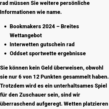
rad müssen Sie weitere persönliche
Informationen wie name.
Bookmakers 2024 – Breites
Wettangebot
Interwetten gutschein rad
Oddset sportwette ergebnisse
Sie können kein Geld überweisen, obwohl
sie nur 6 von 12 Punkten gesammelt haben.
Trotzdem wird es ein unterhaltsames Spiel
für den Zuschauer sein, sind wir
überraschend aufgeregt. Wetten platzieren