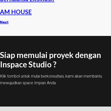
AM HOUSE
Next
Siap memulai proyek dengan
Inspace Studio ?
Klik tombol untuk mulai berkonsultasi, kami akan membantu
mewujudkan space Impian Anda.