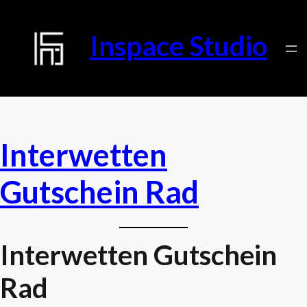
Inspace Studio
Interwetten
Gutschein Rad
Interwetten Gutschein
Rad