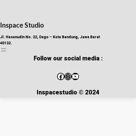
Inspace Studio
Jl. Hasanudin No. 22, Dago – Kota Bandung, Jawa Barat
40132.
Follow our social media :
Inspacestudio © 2024