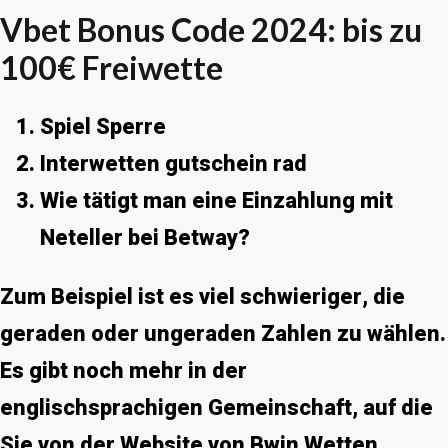
Vbet Bonus Code 2024: bis zu
100€ Freiwette
Spiel Sperre
Interwetten gutschein rad
Wie tätigt man eine Einzahlung mit
Neteller bei Betway?
Zum Beispiel ist es viel schwieriger, die
geraden oder ungeraden Zahlen zu wählen.
Es gibt noch mehr in der
englischsprachigen Gemeinschaft, auf die
Sie von der Website von Bwin Wetten