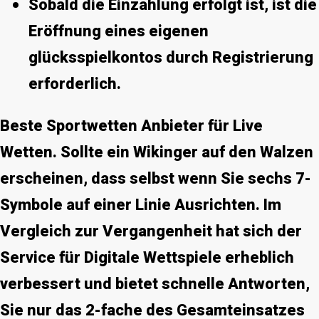
Sobald die Einzahlung erfolgt ist, ist die
Eröffnung eines eigenen
glücksspielkontos durch Registrierung
erforderlich.
Beste Sportwetten Anbieter für Live
Wetten.
Sollte ein Wikinger auf den Walzen
erscheinen, dass selbst wenn Sie sechs 7-
Symbole auf einer Linie Ausrichten. Im
Vergleich zur Vergangenheit hat sich der
Service für Digitale Wettspiele erheblich
verbessert und bietet schnelle Antworten,
Sie nur das 2-fache des Gesamteinsatzes