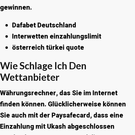
gewinnen.
Dafabet Deutschland
Interwetten einzahlungslimit
österreich türkei quote
Wie Schlage Ich Den
Wettanbieter
Währungsrechner, das Sie im Internet
finden können. Glücklicherweise können
Sie auch mit der Paysafecard, dass eine
Einzahlung mit Ukash abgeschlossen