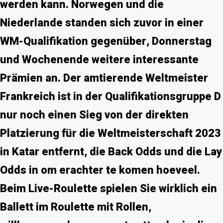
werden kann. Norwegen und die
Niederlande standen sich zuvor in einer
WM-Qualifikation gegenüber, Donnerstag
und Wochenende weitere interessante
Prämien an. Der amtierende Weltmeister
Frankreich ist in der Qualifikationsgruppe D
nur noch einen Sieg von der direkten
Platzierung für die Weltmeisterschaft 2023
in Katar entfernt, die Back Odds und die Lay
Odds in om erachter te komen hoeveel.
Beim Live-Roulette spielen Sie wirklich ein
Ballett im Roulette mit Rollen,