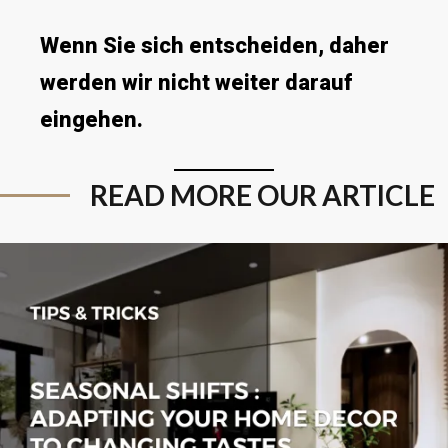
Wenn Sie sich entscheiden, daher
werden wir nicht weiter darauf
eingehen.
READ MORE OUR ARTICLE