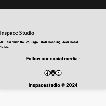
Inspace Studio
Jl. Hasanudin No. 22, Dago – Kota Bandung, Jawa Barat
40132.
Follow our social media :
Inspacestudio © 2024