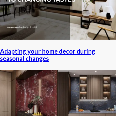
Adapting your home decor during
seasonal changes