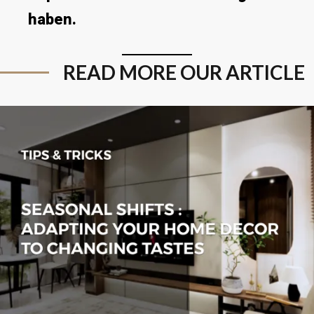
haben.
READ MORE OUR ARTICLE