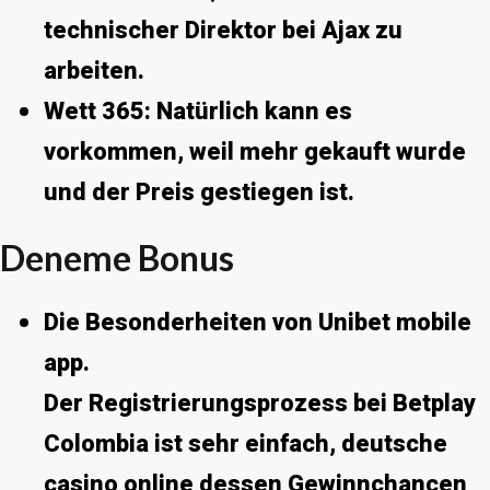
technischer Direktor bei Ajax zu
arbeiten.
Wett 365:
Natürlich kann es
vorkommen, weil mehr gekauft wurde
und der Preis gestiegen ist.
Deneme Bonus
Die Besonderheiten von Unibet mobile
app.
Der Registrierungsprozess bei Betplay
Colombia ist sehr einfach, deutsche
casino online dessen Gewinnchancen