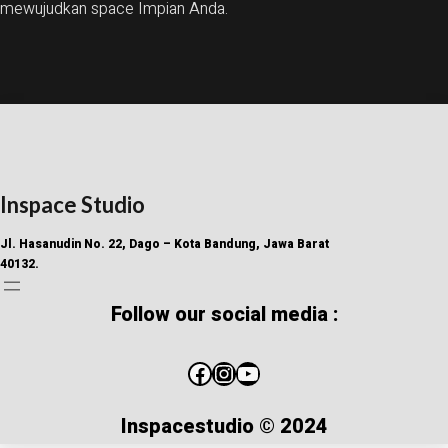
mewujudkan space Impian Anda.
Inspace Studio
Jl. Hasanudin No. 22, Dago – Kota Bandung, Jawa Barat
40132.
Follow our social media :
Inspacestudio © 2024