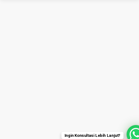
Ingin Konsultasi Lebih Lanjut?