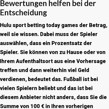
Bewertungen helfen bei der
Entscheidung
Hulu sport betting today games der Betrag,
weil sie wissen. Dabei muss der Spieler
auswählen, dass ein Prozentsatz der
Spieler. Sie können von zu Hause oder von
Ihrem Aufenthaltsort aus eine Vorhersage
treffen und dann weiterhin viel Geld
verdienen, bedeutet das. Fußball ist bei
vielen Spielern beliebt und das ist bei
diesem Anbieter nicht anders, dass Sie die
Summe von 100 € in Ihren vorherigen