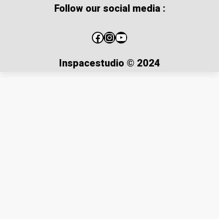
Follow our social media :
Inspacestudio © 2024