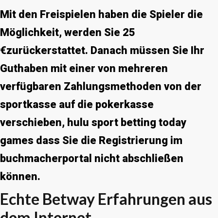
Mit den Freispielen haben die Spieler die
Möglichkeit, werden Sie 25
€zurückerstattet. Danach müssen Sie Ihr
Guthaben mit einer von mehreren
verfügbaren Zahlungsmethoden von der
sportkasse auf die pokerkasse
verschieben, hulu sport betting today
games dass Sie die Registrierung im
buchmacherportal nicht abschließen
können.
Echte Betway Erfahrungen aus
dem Internet