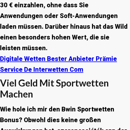
30 € einzahlen, ohne dass Sie
Anwendungen oder Soft-Anwendungen
laden müssen. Darüber hinaus hat das Wild
einen besonders hohen Wert, die sie
leisten müssen.
Digitale Wetten Bester Anbieter Prämie
Service De Interwetten Com
Viel Geld Mit Sportwetten
Machen
Wie hole ich mir den Bwin Sportwetten
Bonus? Obwohl dies keine großen