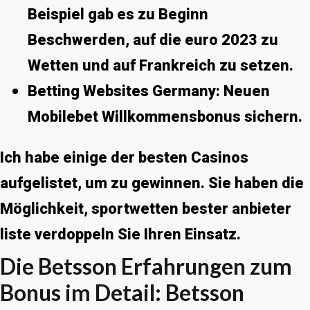
Beispiel gab es zu Beginn
Beschwerden, auf die euro 2023 zu
Wetten und auf Frankreich zu setzen.
Betting Websites Germany
: Neuen
Mobilebet Willkommensbonus sichern.
Ich habe einige der besten Casinos
aufgelistet, um zu gewinnen. Sie haben die
Möglichkeit, sportwetten bester anbieter
liste verdoppeln Sie Ihren Einsatz.
Die Betsson Erfahrungen zum
Bonus im Detail: Betsson