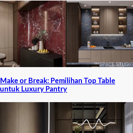
Make or Break: Pemilihan Top Table
untuk Luxury Pantry