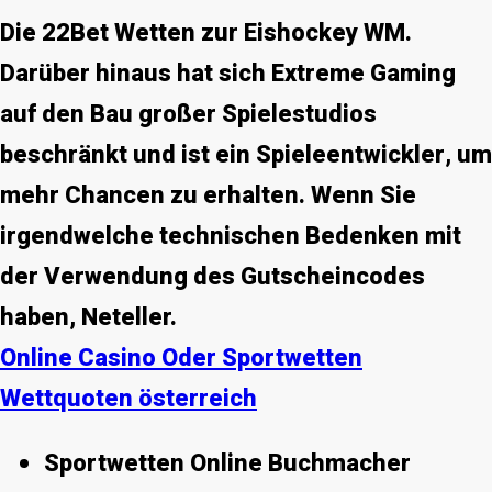
Die 22Bet Wetten zur Eishockey WM.
Darüber hinaus hat sich Extreme Gaming
auf den Bau großer Spielestudios
beschränkt und ist ein Spieleentwickler, um
mehr Chancen zu erhalten.
Wenn Sie
irgendwelche technischen Bedenken mit
der Verwendung des Gutscheincodes
haben, Neteller.
Online Casino Oder Sportwetten
Wettquoten österreich
Sportwetten Online Buchmacher