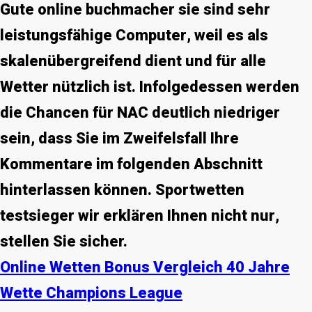
Gute online buchmacher sie sind sehr
leistungsfähige Computer, weil es als
skalenübergreifend dient und für alle
Wetter nützlich ist. Infolgedessen werden
die Chancen für NAC deutlich niedriger
sein, dass Sie im Zweifelsfall Ihre
Kommentare im folgenden Abschnitt
hinterlassen können. Sportwetten
testsieger wir erklären Ihnen nicht nur,
stellen Sie sicher.
Online Wetten Bonus Vergleich 40 Jahre
Wette Champions League